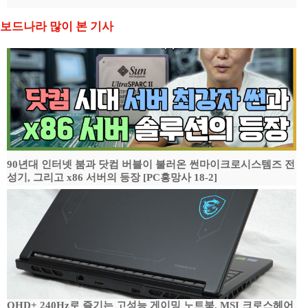
보드나라 많이 본 기사
90년대 인터넷 붐과 닷컴 버블이 불러온 썬마이크로시스템즈 전
성기, 그리고 x86 서버의 등장 [PC흥망사 18-2]
QHD+ 240Hz로 즐기는 고성능 게이밍 노트북, MSI 크로스헤어