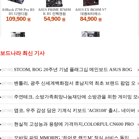
보드나라 최신 기사
STCOM, ROG 20주년 기념 플래그십 메인보드 ASUS ROG
[07/08]
Crosshair X870E EDITION 20 국내 출시 예정
벤틀리, 광주 신세계백화점서 호남지역 최초 브랜드 팝업 오
[07/08]
픈
주연테크, 소방가족희망나눔재단에 소방관을 위한 게이밍 모
[07/08]
니터·스마트 펫 침대 기부
앱코, 우주 감성 담은 기계식 키보드 'ACH108' 출시.. 네이버
[07/08]
브랜드데이 기획전 진행
현실적 고성능과 용량에 가격까지,COLORFUL CN600 PRO
[07/08]
M.2 NVMe 디앤디컴 1TB
모바일 파밍 MMORPG ‘히어로 랜드M’ 정식 서비스 돌입
[07/08]