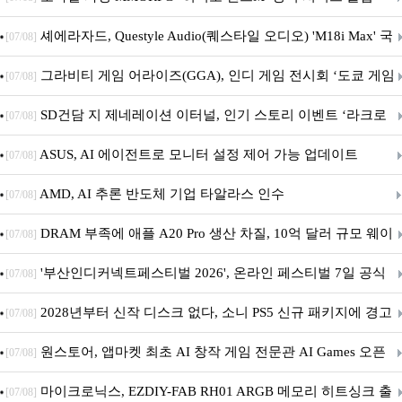
셰에라자드, Questyle Audio(퀘스타일 오디오) 'M18i Max' 국
[07/08]
내 정식 출시
그라비티 게임 어라이즈(GGA), 인디 게임 전시회 ‘도쿄 게임
[07/08]
던전 13’ 참가!
SD건담 지 제네레이션 이터널, 인기 스토리 이벤트 ‘라크로
[07/08]
아의 용사’ 재개최 및 풍성한 기념 이벤트 실시!
ASUS, AI 에이전트로 모니터 설정 제어 가능 업데이트
[07/08]
AMD, AI 추론 반도체 기업 타알라스 인수
[07/08]
DRAM 부족에 애플 A20 Pro 생산 차질, 10억 달러 규모 웨이
[07/08]
퍼 대기
'부산인디커넥트페스티벌 2026', 온라인 페스티벌 7일 공식
[07/08]
개막... 22일간 진행
2028년부터 신작 디스크 없다, 소니 PS5 신규 패키지에 경고
[07/08]
문 추가
원스토어, 앱마켓 최초 AI 창작 게임 전문관 AI Games 오픈
[07/08]
마이크로닉스, EZDIY-FAB RH01 ARGB 메모리 히트싱크 출
[07/08]