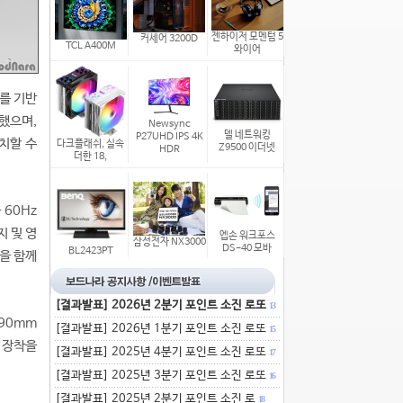
젠하이저 모멘텀 5
커세어 3200D
TCL A400M
와이어
e를 기반
했으며,
Newsync
델 네트워킹
P27UHD IPS 4K
치할 수
다크플래쉬, 실속
Z9500 이더넷
HDR
더한 18,
 60Hz
지 및 영
엡손 워크포스
삼성전자 NX3000
DS-40 모바
BL2423PT
징을 함께
[결과발표] 2026년 2분기 포인트 소진 로또
13
390mm
[결과발표] 2026년 1분기 포인트 소진 로또
15
이 장착을
[결과발표] 2025년 4분기 포인트 소진 로또
17
[결과발표] 2025년 3분기 포인트 소진 로또
16
[결과발표] 2025년 2분기 포인트 소진 로
18