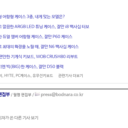
 어항형 케이스 3종, 내게 맞는 모델은?
깔끔한 ARGB LED 튜닝 케이스, 잘만 i8 백사십 터보
 듀얼 챔버 어항형 케이스, 잘만 P60 케이스
 최대의 확장을 노릴 때, 잘만 N6 백사십 케이스
편안한 기계식 키보드, WOB CRUSH80 리부트
엔 빅(BIG)한 케이스, 잘만 D50 블랙
이
,
HYTE
,
PC케이스
,
유무선키보드
관련기사 더보기
편집부
press@bodnara.co.kr
/ 필명 편집부 /
기자가 쓴 다른 기사 보기