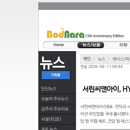
뉴스
메인
뉴스
케이스/파
전송 2026-06-11 09:44
서린씨앤아이, HY
단신뉴스
오늘의 주요뉴스
서린씨앤아이(대표: 전덕규 www
금주의 주요이슈
이션 라인업을 국내 출시했다. 이
사설(社說)
담 윙 키캡 세트, 건담 윙 데
포토 뉴스