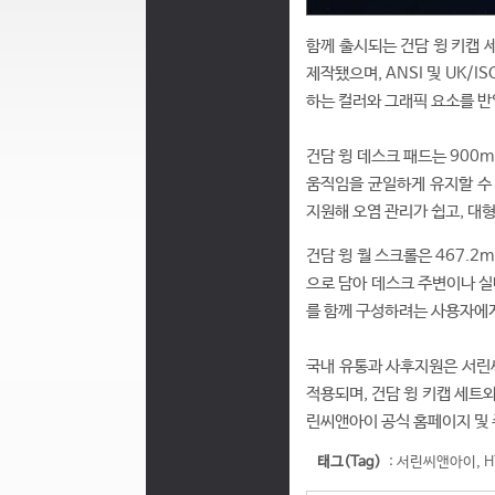
함께 출시되는 건담 윙 키캡 
제작됐으며, ANSI 및 UK/
하는 컬러와 그래픽 요소를 반
건담 윙 데스크 패드는 900m
움직임을 균일하게 유지할 수 
지원해 오염 관리가 쉽고, 대
건담 윙 월 스크롤은 467.2
으로 담아 데스크 주변이나 실
를 함께 구성하려는 사용자에
국내 유통과 사후지원은 서린씨앤아
적용되며, 건담 윙 키캡 세트와
린씨앤아이 공식 홈페이지 및 
태그(Tag)
:
서린씨앤아이
,
H