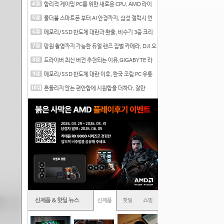
합리적 게이밍 PC를 위한 새로운 CPU, AMD 라이
젠 7 7700
폴더블 스마트폰 부터 AI 안경까지, 삼성 갤럭시 언
팩 20
메모리/SSD 반도체 대란과 환율, 비수기 3중 크리
를 맞는
망원 촬영까지 가능한 듀얼 렌즈 짐벌 카메라, DJI 오
즈
드라이버 최신 버전 추천되는 이유,GIGABYTE 라
데온 RX 7
메모리/SSD 반도체 대란 이후, 한국 조립 PC 유통
시장은
흔들리지 않는 편안함에 시원함을 더하다, 잘만
CNPS12X