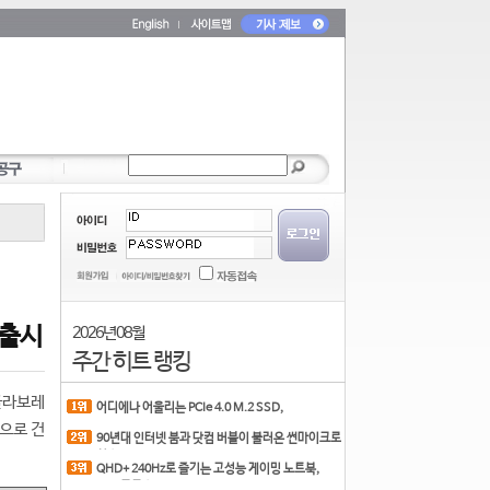
 출시
2026년 08월
주간 히트 랭킹
 콜라보레
어디에나 어울리는 PCIe 4.0 M.2 SSD,
COLORFUL CN700 PR
심으로 건
90년대 인터넷 붐과 닷컴 버블이 불러온 썬마이크로
시스
QHD+ 240Hz로 즐기는 고성능 게이밍 노트북,
MSI 크로스