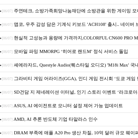
주연테크, 소방가족희망나눔재단에 소방관을 위한 게이밍 모니
[06/07]
앱코, 우주 감성 담은 기계식 키보드 'ACH108' 출시.. 네이
[06/07]
현실적 고성능과 용량에 가격까지,COLORFUL CN600 PRO M.
[06/07]
모바일 파밍 MMORPG ‘히어로 랜드M’ 정식 서비스 돌입
[06/07]
셰에라자드, Questyle Audio(퀘스타일 오디오) 'M18i Max' 
[06/07]
그라비티 게임 어라이즈(GGA), 인디 게임 전시회 ‘도쿄 게임 던
[06/07]
SD건담 지 제네레이션 이터널, 인기 스토리 이벤트 ‘라크로아
[06/07]
한 기념 이벤트 실시!
ASUS, AI 에이전트로 모니터 설정 제어 가능 업데이트
[06/07]
AMD, AI 추론 반도체 기업 타알라스 인수
[06/07]
DRAM 부족에 애플 A20 Pro 생산 차질, 10억 달러 규모 웨이
[06/07]