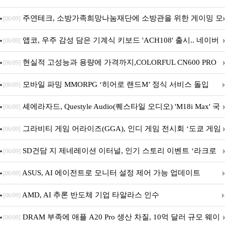
픈
주연테크, 소방가족희망나눔재단에 소방관을 위한 게이밍 모
[06/09]
니터·스마트 펫 침대 기부
앱코, 우주 감성 담은 기계식 키보드 'ACH108' 출시.. 네이버
[06/09]
브랜드데이 기획전 진행
현실적 고성능과 용량에 가격까지,COLORFUL CN600 PRO
[06/09]
M.2 NVMe 디앤디컴 1TB
모바일 파밍 MMORPG ‘히어로 랜드M’ 정식 서비스 돌입
[06/09]
셰에라자드, Questyle Audio(퀘스타일 오디오) 'M18i Max' 국
[06/09]
내 정식 출시
그라비티 게임 어라이즈(GGA), 인디 게임 전시회 ‘도쿄 게임
[06/09]
던전 13’ 참가!
SD건담 지 제네레이션 이터널, 인기 스토리 이벤트 ‘라크로
[06/09]
아의 용사’ 재개최 및 풍성한 기념 이벤트 실시!
ASUS, AI 에이전트로 모니터 설정 제어 가능 업데이트
[06/09]
AMD, AI 추론 반도체 기업 타알라스 인수
[06/09]
DRAM 부족에 애플 A20 Pro 생산 차질, 10억 달러 규모 웨이
[06/09]