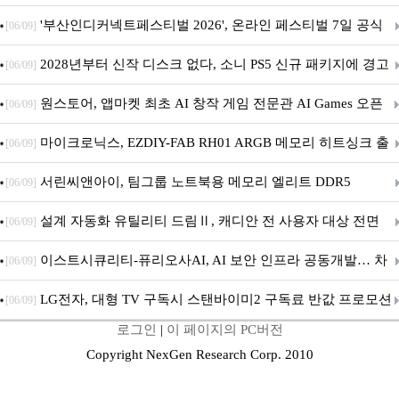
퍼 대기
'부산인디커넥트페스티벌 2026', 온라인 페스티벌 7일 공식
[06/09]
개막... 22일간 진행
2028년부터 신작 디스크 없다, 소니 PS5 신규 패키지에 경고
[06/09]
문 추가
원스토어, 앱마켓 최초 AI 창작 게임 전문관 AI Games 오픈
[06/09]
마이크로닉스, EZDIY-FAB RH01 ARGB 메모리 히트싱크 출
[06/09]
시
서린씨앤아이, 팀그룹 노트북용 메모리 엘리트 DDR5
[06/09]
5600MHz 16GB 출시
설계 자동화 유틸리티 드림Ⅱ, 캐디안 전 사용자 대상 전면
[06/09]
무상 배포
이스트시큐리티-퓨리오사AI, AI 보안 인프라 공동개발… 차
[06/09]
세대 AI 보안 플랫폼 구축
LG전자, 대형 TV 구독시 스탠바이미2 구독료 반값 프로모션
[06/09]
로그인
|
이 페이지의 PC버전
Copyright NexGen Research Corp. 2010