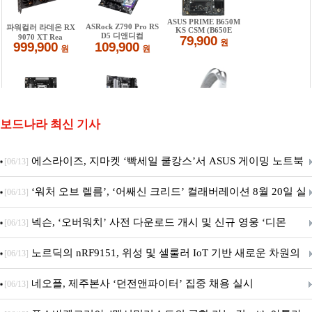
보드나라 최신 기사
에스라이즈, 지마켓 ‘빡세일 쿨캉스’서 ASUS 게이밍 노트북
[06/13]
특별 프로모션 진행
‘워처 오브 렐름’, ‘어쌔신 크리드’ 컬래버레이션 8월 20일 실
[06/13]
시
넥슨, ‘오버워치’ 사전 다운로드 개시 및 신규 영웅 ‘디몬
[06/13]
(D.Mon)’ 공개!
노르딕의 nRF9151, 위성 및 셀룰러 IoT 기반 새로운 차원의
[06/13]
커넥티드 기기 개발 지원
네오플, 제주본사 ‘던전앤파이터’ 집중 채용 실시
[06/13]