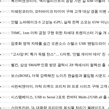
폭스바겐코리아, '맥시멀리스트의 공항 가는 길 with 아틀라
[06/13]
스' 이벤트 실시
미쉐린코리아, 모터바이크 타이어 구매 고객 대상 경품 이벤
[06/13]
트 진행
인텔 노바레이크-S 고성능 iGPU, 실제 전력 소모는 65W 아닌
[06/13]
40W?
TSMC, 1nm 이하 공정 구현 위한 차세대 트랜지스터 기술 개
[06/13]
발
암호화 영역 자체를 숨긴 오픈소스 스텔스 USB '팬텀드라이
[06/13]
브' 공개
“고사양 PC 특가 득템 찬스”… G마켓, '인텔 게이머 데이' 진
[06/13]
행
벨킨, 삼성 SMAPP 인증 받은 갤럭시 Z8 액세서리 컬렉션 출
[06/13]
시
보스(BOSE), 더욱 강력해진 노이즈 캔슬링과 몰입형 사운드
[06/13]
의 ‘QC 헤드폰 2세대’ 출시
서린씨앤아이, 아틱 리퀴드 프리저 III 프로 시리즈 구매 고객
[06/13]
대상 P12 프로 PST 증정 프로모션 진행
시스템베이스, USB to Serial 2포트 컨버터 Multi-2/USB all 출
[06/13]
시
스마트카라, 5L 대용량 프리미엄 음식물 처리기 블레이드X
[06/13]