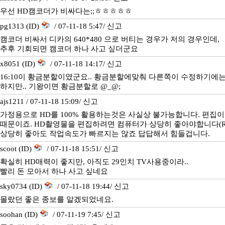
우선 HD캠코더가 비싸다는;;ㅎㅎㅎㅎㅎ
pg1313 (ID)
/ 07-11-18 5:47/
신고
캠코더 비싸서 디카의 640*480 으로 버티는 경우가 저의 경우인데,
추후 기회되면 캠코더 하나 사고 싶더군요
x8051 (ID)
/ 07-11-18 14:17/
신고
16:10이 황금분할이였군요.. 황금분할에맞춰 다른쪽이 수정하기에
하지만.. 기왕이면 황금분할로 @_@;
ajs1211 / 07-11-18 15:09/
신고
가정용으로 HD를 100% 활용하는것은 사실상 불가능합니다. 편집
때문이죠. HD촬영물을 편집하려면 컴퓨터가 상당히 좋아야합니다(R
상당히 좋아도 작업속도가 빠르지는 않죠 답답해서 힘들겁니다.
scoot (ID)
/ 07-11-18 15:51/
신고
확실히 HD매력이 좋지만, 아직도 29인치 TV사용중이라..
빨리 돈 모아서 하나 사고 싶네요
sky0734 (ID)
/ 07-11-18 19:44/
신고
몰랐던 좋은 종보를 알겠되었네요.
soohan (ID)
/ 07-11-19 7:45/
신고