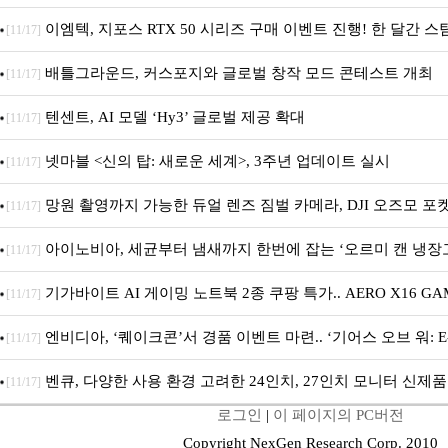
이엠텍, 지포스 RTX 50 시리즈 구매 이벤트 진행! 한 달간 스
[11/17]
RTX 5060 DUAL까지 증정
배틀그라운드, 커스포지와 글로벌 창작 모드 콘테스트 개최
[11/17]
텐센트, AI 모델 ‘Hy3’ 글로벌 제공 확대
[11/17]
넷마블 <신의 탑: 새로운 세계>, 3주년 업데이트 실시
[11/17]
망원 촬영까지 가능한 듀얼 렌즈 짐벌 카메라, DJI 오즈모 포켓
[11/17]
아이노비아, 세균부터 냄새까지 한번에 잡는 ‘오르미 캔 냉장고
[11/17]
기가바이트 AI 게이밍 노트북 2종 쿠팡 특가.. AERO X16 GA
[11/17]
엔비디아, ‘퀘이크콘’서 경품 이벤트 마련.. ‘기어스 오브 워: E-
[11/17]
벤큐, 다양한 사용 환경 고려한 24인치, 27인치 모니터 신제품
[11/17]
로그인
|
이 페이지의 PC버전
Copyright NexGen Research Corp. 2010