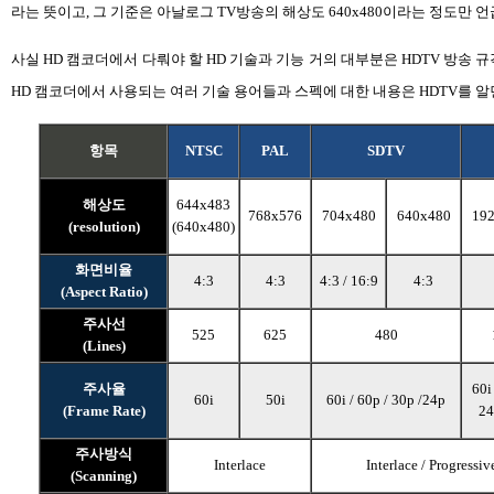
라는 뜻이고, 그 기준은 아날로그 TV방송의 해상도 640x480이라는 정도만 
사실 HD 캠코더에서 다뤄야 할 HD 기술과 기능 거의 대부분은 HDTV 방송
HD 캠코더에서 사용되는 여러 기술 용어들과 스펙에 대한 내용은 HDTV를 알면
항목
NTSC
PAL
SDTV
해상도
644x483
768x576
704x480
640x480
19
(resolution)
(640x480)
화면비율
4:3
4:3
4:3 / 16:9
4:3
(Aspect Ratio)
주사선
525
625
480
(Lines)
주사율
60i
60i
50i
60i / 60p / 30p /24p
(Frame Rate)
24
주사방식
Interlace
Interlace / Progressiv
(Scanning)