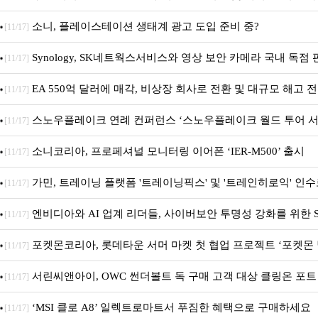
소니, 플레이스테이션 생태계 광고 도입 준비 중?
[11/17]
Synology, SK네트웍스서비스와 영상 보안 카메라 국내 독점
[11/17]
EA 550억 달러에 매각, 비상장 회사로 전환 및 대규모 해고 
[11/17]
스노우플레이크 연례 컨퍼런스 ‘스노우플레이크 월드 투어 서
[11/17]
소니코리아, 프로페셔널 모니터링 이어폰 ‘IER-M500’ 출시
[11/17]
가민, 트레이닝 플랫폼 '트레이닝픽스' 및 '트레인히로익' 인
[11/17]
훈련 지원 확대
엔비디아와 AI 업계 리더들, 사이버보안 투명성 강화를 위한 
[11/17]
포켓몬코리아, 롯데타운 서머 마켓 첫 협업 프로젝트 ‘포켓몬
[11/17]
서린씨앤아이, OWC 썬더볼트 독 구매 고객 대상 클링온 포트
[11/17]
콜 연장 진행
‘MSI 클로 A8’ 일렉트로마트서 푸짐한 혜택으로 구매하세요
[11/17]