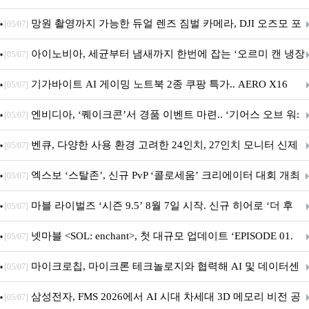
망원 촬영까지 가능한 듀얼 렌즈 짐벌 카메라, DJI 오즈모 포
[05/07]
켓 4P
아이노비아, 세균부터 냄새까지 한번에 잡는 ‘오르미 캔 냉장
[05/07]
고 살균 탈취기’ 출시
기가바이트 AI 게이밍 노트북 2종 쿠팡 특가.. AERO X16
[05/07]
GAMING A16 할인 진행
엔비디아, ‘퀘이크콘’서 경품 이벤트 마련.. ‘기어스 오브 워:
[05/07]
E-데이’ DLSS 지원
벤큐, 다양한 사용 환경 고려한 24인치, 27인치 모니터 신제
[05/07]
품 6종 출시
엑스보 ‘스탈존’, 신규 PvP ‘콜로세움’ 크리에이터 대회 개최
[05/07]
마블 라이벌즈 ‘시즌 9.5’ 8월 7일 시작. 신규 히어로 ‘더 후
[05/07]
드’ 합류
넷마블 <SOL: enchant>, 첫 대규모 업데이트 ‘EPISODE 01.
[05/07]
GENESIS: 신의 전장’ 사전등록 실시
마이크로칩, 마이크론 테크놀로지와 협력해 AI 및 데이터센
[05/07]
터 인프라용 고성능 PCIe® Gen 6 스토리지 아키텍처 시연
삼성전자, FMS 2026에서 AI 시대 차세대 3D 메모리 비전 공
[05/07]