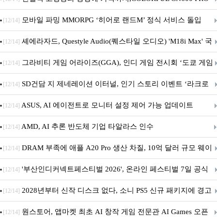
M.2 NVMe 디앤디컴 1TB
모바일 파밍 MMORPG ‘히어로 랜드M’ 정식 서비스 돌입
[12/14]
셰에라자드, Questyle Audio(퀘스타일 오디오) 'M18i Max' 국
[12/14]
내 정식 출시
그라비티 게임 어라이즈(GGA), 인디 게임 전시회 ‘도쿄 게임
[12/14]
던전 13’ 참가!
SD건담 지 제네레이션 이터널, 인기 스토리 이벤트 ‘라크로
[12/14]
아의 용사’ 재개최 및 풍성한 기념 이벤트 실시!
ASUS, AI 에이전트로 모니터 설정 제어 가능 업데이트
[12/14]
AMD, AI 추론 반도체 기업 타알라스 인수
[12/14]
DRAM 부족에 애플 A20 Pro 생산 차질, 10억 달러 규모 웨이
[12/14]
퍼 대기
'부산인디커넥트페스티벌 2026', 온라인 페스티벌 7일 공식
[12/14]
개막... 22일간 진행
2028년부터 신작 디스크 없다, 소니 PS5 신규 패키지에 경고
[12/14]
문 추가
원스토어, 앱마켓 최초 AI 창작 게임 전문관 AI Games 오픈
[12/14]