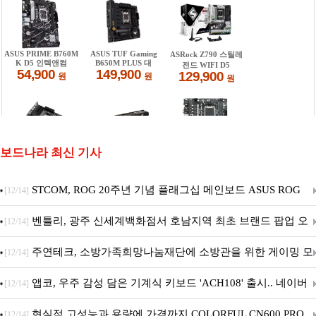
보드나라 최신 기사
STCOM, ROG 20주년 기념 플래그십 메인보드 ASUS ROG
[12/14]
Crosshair X870E EDITION 20 국내 출시 예정
벤틀리, 광주 신세계백화점서 호남지역 최초 브랜드 팝업 오
[12/14]
픈
주연테크, 소방가족희망나눔재단에 소방관을 위한 게이밍 모
[12/14]
니터·스마트 펫 침대 기부
앱코, 우주 감성 담은 기계식 키보드 'ACH108' 출시.. 네이버
[12/14]
브랜드데이 기획전 진행
현실적 고성능과 용량에 가격까지,COLORFUL CN600 PRO
[12/14]