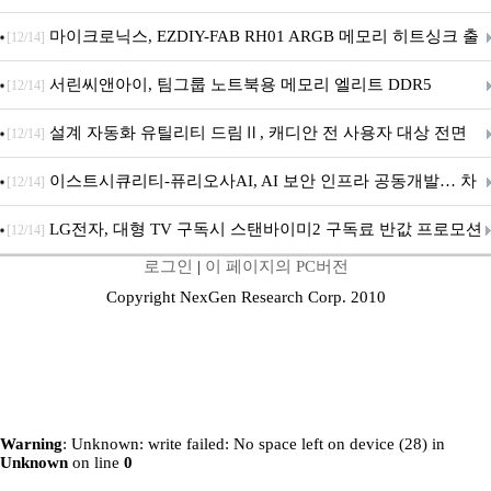
마이크로닉스, EZDIY-FAB RH01 ARGB 메모리 히트싱크 출
[12/14]
시
서린씨앤아이, 팀그룹 노트북용 메모리 엘리트 DDR5
[12/14]
5600MHz 16GB 출시
설계 자동화 유틸리티 드림Ⅱ, 캐디안 전 사용자 대상 전면
[12/14]
무상 배포
이스트시큐리티-퓨리오사AI, AI 보안 인프라 공동개발… 차
[12/14]
세대 AI 보안 플랫폼 구축
LG전자, 대형 TV 구독시 스탠바이미2 구독료 반값 프로모션
[12/14]
로그인
|
이 페이지의 PC버전
Copyright NexGen Research Corp. 2010
Warning
: Unknown: write failed: No space left on device (28) in
Unknown
on line
0