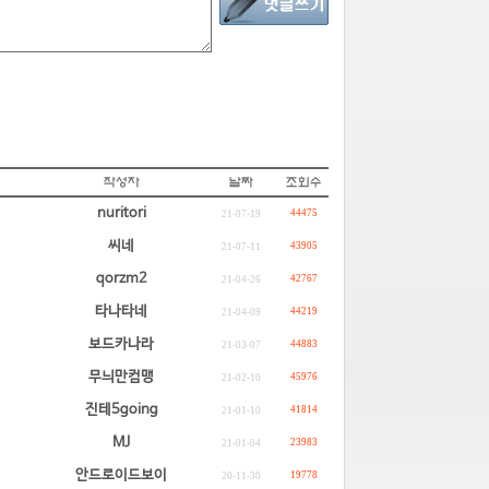
nuritori
44475
21-07-19
씨네
43905
21-07-11
qorzm2
42767
21-04-26
타나타네
44219
21-04-09
보드카나라
44883
21-03-07
무늬만컴맹
45976
21-02-10
진테5going
41814
21-01-10
MJ
23983
21-01-04
안드로이드보이
19778
20-11-30