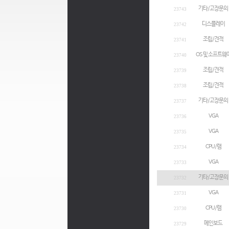
기타/고장문의
23743
디스플레이
23742
조립/견적
23741
OS 및 소프트웨
23740
조립/견적
23739
조립/견적
23738
기타/고장문의
23737
VGA
23736
VGA
23735
CPU/램
23734
VGA
23733
기타/고장문의
23732
VGA
23731
CPU/램
23730
메인보드
23729