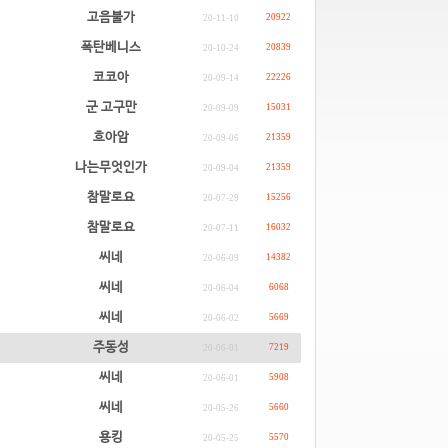
고음불가
20922
20-11-10
폭탄베니스
20839
20-10-24
코코아
22226
20-09-14
군 고구만
15031
20-09-09
흐아암
21359
20-09-06
나는무엇인가
21359
20-09-04
참말로요
15256
20-07-29
참말로요
16032
20-07-11
씨네
14382
20-06-09
씨네
6068
20-06-04
씨네
5669
20-06-02
주동성
7219
20-06-01
씨네
5908
20-06-01
씨네
5660
20-05-26
용킹
5570
20-05-25