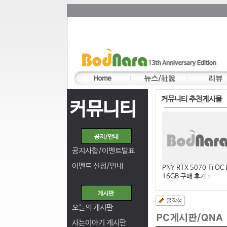
커뮤니티 추천게시물
커뮤니티
공지사항/이벤트발표
이벤트 신청/안내
PNY RTX 5070 Ti OC
16GB 구매 후기
1
오늘의 게시판
사는이야기 게시판