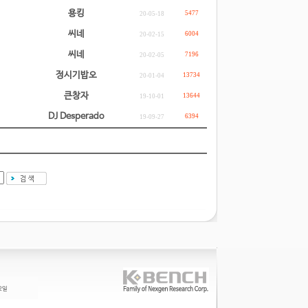
용킹
5477
20-05-18
씨네
6004
20-02-15
씨네
7196
20-02-05
정시기밥오
13734
20-01-04
큰창자
13644
19-10-01
DJ Desperado
6394
19-09-27