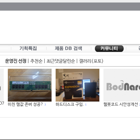
운영진 선정
|
추천순
|
최근댓글달린순
|
갤러리(포토)
 D7
미친 램값 존버 성공?
하드디스크 구입.
웹봇코드 시안성개선
3
1
2