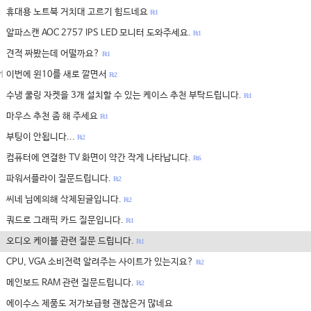
휴대용 노트북 거치대 고르기 힘드네요
R: 1
알파스캔 AOC 2757 IPS LED 모니터 도와주세요.
R: 1
견적 짜봤는데 어떨까요?
R: 1
이번에 윈10를 새로 깔면서
어
R: 2
수냉 쿨링 자켓을 3개 설치할 수 있는 케이스 추천 부탁드립니다.
R: 1
마우스 추천 좀 해 주세요
R: 1
부팅이 안됩니다...
R: 2
컴퓨터에 연결한 TV 화면이 약간 작게 나타납니다.
R: 6
파워서플라이 질문드립니다.
R: 2
씨네 님에의해 삭제된글입니다.
R: 2
쿼드로 그래픽 카드 질문입니다.
R: 1
오디오 케이블 관련 질문 드립니다.
R: 1
CPU, VGA 소비전력 알려주는 사이트가 있는지요?
R: 2
메인보드 RAM 관련 질문드립니다.
R: 2
에이수스 제품도 저가보급형 괜찮은거 많네요