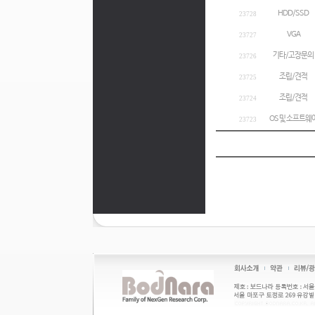
HDD/SSD
23728
VGA
23727
기타/고장문의
23726
조립/견적
23725
조립/견적
23724
OS 및 소프트웨
23723