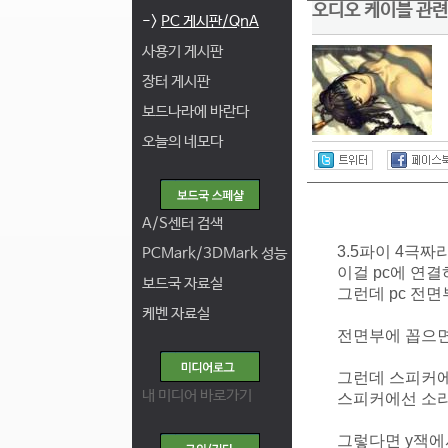
오디오 케이블 관련
->
PC 게시판/QnA
사용기 게시판
장터 게시판
보드나라에 바란다
오늘의 네모다
A/S센터 검색
3.5파이 4극
PCMark/3DMark 성능
이걸 pc에 연
보드국 자료실
그런데 pc 전
케벤 자료실
전면부에 꼽으면
그런데 스피커에도
내 미디어 바로가기
스피커에선 소리
그렇다면 y잭에