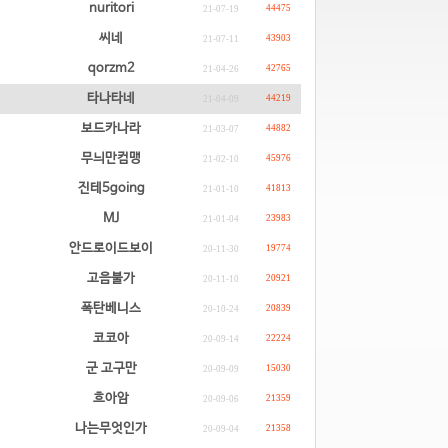
nuritori
44475
21-07-19
씨네
43903
21-07-11
qorzm2
42765
21-04-26
타나타네
44219
21-04-09
보드카나라
44882
21-03-07
무늬만컴맹
45976
21-02-10
진테5going
41813
21-01-10
MJ
23983
21-01-04
안드로이드보이
19774
20-11-30
고음불가
20921
20-11-10
폭탄베니스
20839
20-10-24
코코아
22224
20-09-14
군 고구만
15030
20-09-09
흐아암
21359
20-09-06
나는무엇인가
21358
20-09-04