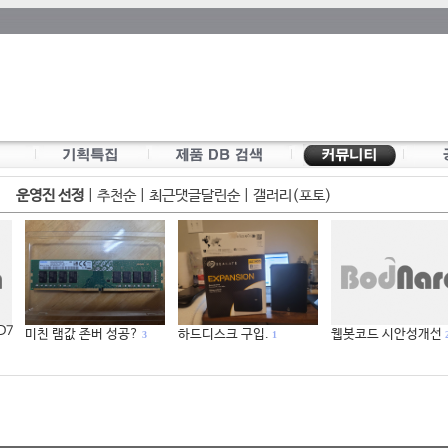
운영진 선정
|
추천순
|
최근댓글달린순
|
갤러리(포토)
 D7
미친 램값 존버 성공?
하드디스크 구입.
웹봇코드 시안성개선
3
1
2