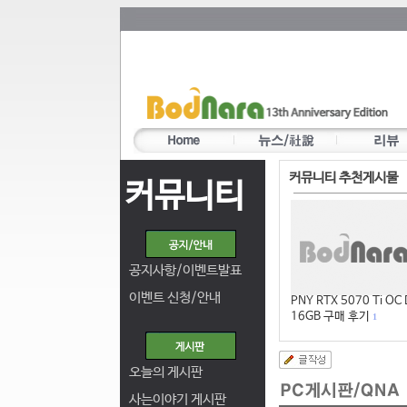
커뮤니티 추천게시물
커뮤니티
공지사항/이벤트발표
이벤트 신청/안내
PNY RTX 5070 Ti OC
16GB 구매 후기
1
오늘의 게시판
사는이야기 게시판