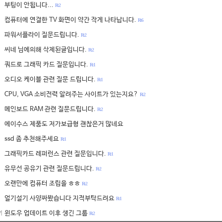
부팅이 안됩니다...
R: 2
컴퓨터에 연결한 TV 화면이 약간 작게 나타납니다.
R: 6
파워서플라이 질문드립니다.
R: 2
씨네 님에의해 삭제된글입니다.
R: 2
쿼드로 그래픽 카드 질문입니다.
R: 1
오디오 케이블 관련 질문 드립니다.
R: 1
CPU, VGA 소비전력 알려주는 사이트가 있는지요?
R: 2
메인보드 RAM 관련 질문드립니다.
R: 2
에이수스 제품도 저가보급형 괜찮은거 많네요
ssd 좀 추천해주세요
R: 1
그래픽카드 레퍼런스 관련 질문입니다.
R: 1
유무선 공유기 관련 질문드립니다.
R: 2
오랜만에 컴퓨터 조립을 ㅎㅎ
R: 2
얼기설기 사양짜봤습니다 지적부탁드려요
R: 1
윈도우 업데이트 이후 생긴 그룹
어
R: 2