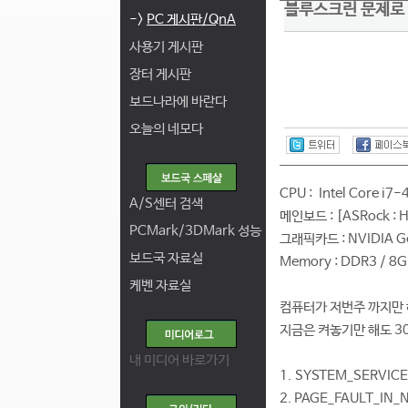
블루스크린 문제로 
->
PC 게시판/QnA
사용기 게시판
장터 게시판
보드나라에 바란다
오늘의 네모다
CPU : Intel Core i7
A/S센터 검색
메인보드 : [ASRock : H
PCMark/3DMark 성능
그래픽카드 : NVIDIA G
보드국 자료실
Memory : DDR3 / 8
케벤 자료실
컴퓨터가 저번주 까지만 
지금은 켜놓기만 해도 3
내 미디어 바로가기
1. SYSTEM_SERVIC
2. PAGE_FAULT_IN