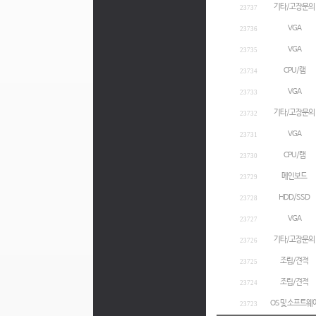
기타/고장문의
23737
VGA
23736
VGA
23735
CPU/램
23734
VGA
23733
기타/고장문의
23732
VGA
23731
CPU/램
23730
메인보드
23729
HDD/SSD
23728
VGA
23727
기타/고장문의
23726
조립/견적
23725
조립/견적
23724
OS 및 소프트웨
23723