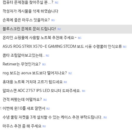
컴퓨터 문제점을 찾아주실 분...?
R: 2
작성자가 게시물을 삭제 하였습니다
손목에 좋은 마우스 잇을까요?
R: 5
블루스크린 문제로 문의 드립니다!
R: 2
온라인 쇼핑몰에 사용할 노트북 추천해 주세요~
R: 5
ASUS ROG STRIX X570-E GAMING STCOM 보드 시퓨 수랭쿨러 인식오류
R: 3
콤타 조립알아보고있는데..
R: 2
Retimer는 무엇인가요?
R: 3
rog 보드는 aorus 보드보다 떨어지나요?
R: 2
휴대용 노트북 거치대 고르기 힘드네요
R: 1
알파스캔 AOC 2757 IPS LED 모니터 도와주세요.
R: 1
견적 짜봤는데 어떨까요?
R: 1
이번에 윈10를 새로 깔면서
어
R: 2
수냉 쿨링 자켓을 3개 설치할 수 있는 케이스 추천 부탁드립니다.
R: 1
마우스 추천 좀 해 주세요
R: 1