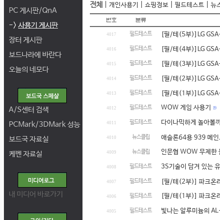
전체
|
|
|
|
개인사용기
쇼핑정보
필드테스트
뉴
PC 게시판/QnA
->
사용기 게시판
필드테스트
[필/테(5부)]LG GSA-4
4017
장터 게시판
필드테스트
[필/테(4부)]LG GSA-4
4016
보드나라에 바란다
필드테스트
[필/테(3부)]LG GSA-4
4015
오늘의 네모다
필드테스트
[필/테(2부)]LG GSA-4
4014
필드테스트
[필/테(1부)]LG GSA-4
4013
WOW 게임 사용기
필드테스트
19
A/S센터 검색
4012
다이나믹하게 놀아볼까?
필드테스트
PCMark/3DMark 성능
4011
뉴스클립
애슬론64용 939 메
보드국 자료실
4010
인문협 WOW 무제한
뉴스클립
케벤 자료실
4009
3S기술이 담겨 있는 
필드테스트
4008
필드테스트
[필/테(2부)] 파크온
4007
내 미디어 바로가기
[필/테(1부)] 파크온
필드테스트
4006
빛나는 알루미늄의 AL-
필드테스트
4005