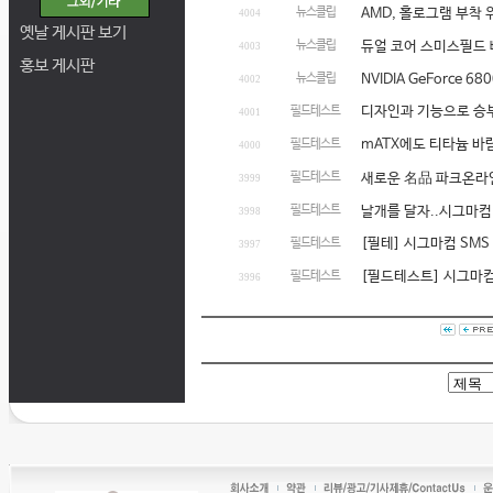
뉴스클립
AMD, 홀로그램 부착 
4004
옛날 게시판 보기
뉴스클립
듀얼 코어 스미스필드 
4003
홍보 게시판
뉴스클립
NVIDIA GeForce 680
4002
디자인과 기능으로 승부한
필드테스트
4001
mATX에도 티타늄 바람
필드테스트
4000
필드테스트
새로운 名品 파크온라인 
3999
필드테스트
날개를 달자..시그마컴
3998
[필테] 시그마컴 SMS
필드테스트
3997
[필드테스트] 시그마컴
필드테스트
3996