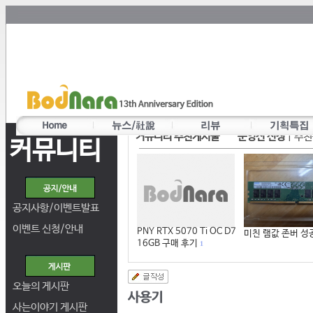
커뮤니티 추천게시물
운영진 선정
|
추천
커뮤니티
공지사항/이벤트발표
이벤트 신청/안내
PNY RTX 5070 Ti OC D7
미친 램값 존버 성
16GB 구매 후기
1
오늘의 게시판
사는이야기 게시판