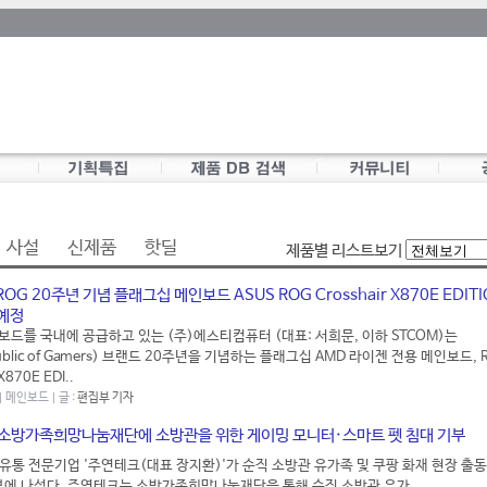
사설
신제품
핫딜
제품별 리스트보기
ROG 20주년 기념 플래그십 메인보드 ASUS ROG Crosshair X870E EDITI
 예정
인보드를 국내에 공급하고 있는 (주)에스티컴퓨터 (대표: 서희문, 이하 STCOM)는
ublic of Gamers) 브랜드 20주년을 기념하는 플래그십 AMD 라이젠 전용 메인보드, 
X870E EDI..
 | 메인보드 | 글 :
편집부 기자
 소방가족희망나눔재단에 소방관을 위한 게이밍 모니터·스마트 펫 침대 기부
및 유통 전문기업 '주연테크(대표 장지환)'가 순직 소방관 유가족 및 쿠팡 화재 현장 출
부에 나섰다. 주연테크는 소방가족희망나눔재단을 통해 순직 소방관 유가..