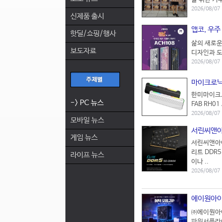
2026/08/07 
신제품 출시
앱코, 우주
핫딜/쇼핑/행사
삶의 새로운
보도자료
디자인과 도
2026/08/07
마이크로닉스
한미마이크로
-> PC 뉴스
FAB RH0
2026/08/07
모바일 뉴스
서린씨앤아이
게임 뉴스
서린씨앤아이(
리트 DDR5
라이프 뉴스
이나 ..
2026/08/07
에이원아이엔
㈜에이원아이
파워서플라이