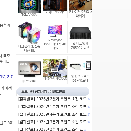
젠하이저 모멘텀 5
커세어 3200D
TCL A400M
와이어
실용성과
Newsync
델 네트워킹
P27UHD IPS 4K
다크플래쉬, 실속
Z9500 이더넷
HDR
더한 18,
세대 메모
 메..
BG2B’
엡손 워크포스
삼성전자 NX3000
DS-40 모바
BL2423PT
사의 차세
.
[결과발표] 2026년 2분기 포인트 소진 로또
13
[결과발표] 2026년 1분기 포인트 소진 로또
15
[결과발표] 2025년 4분기 포인트 소진 로또
17
[결과발표] 2025년 3분기 포인트 소진 로또
16
로 A8’
[결과발표] 2025년 2분기 포인트 소진 로
18