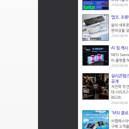
2026/08/06
앱코, 조용
삶의 새로운
편의성을 갖
2026/08/06
AI 칩 캐시
NEO Sem
리 플랫폼 N
2026/08/06
실리콘랩스,
공개
저전력 무선
대 시리즈2(S
BG2B..
2026/08/06 
‘MSI 클
㈜엠에스아이
구매 고객을