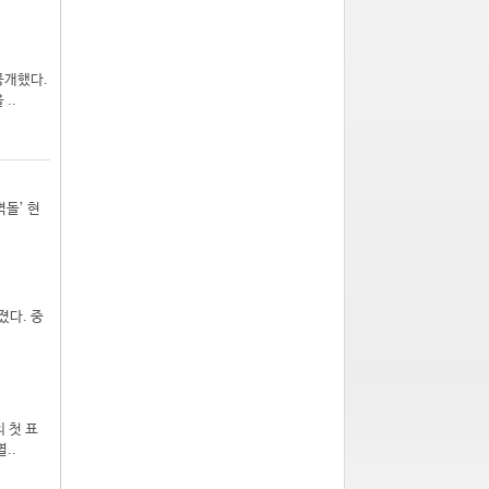
공개했다.
..
돌’ 현
졌다. 중
의 첫 표
..