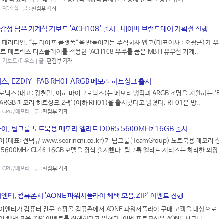
| PC소식 | 글 :
편집부 기자
 감성 담은 기계식 키보드 'ACH108' 출시.. 네이버 브랜드데이 기획전 진행
 패러다임, “뉴 라이프 플랫폼”을 만들어가는 주식회사 앱코(대표이사 : 오광근)가 
트 매트릭스 디스플레이를 적용한 'ACH108 우주를 품은 MBTI 유무선 기계..
 | 키보드/마우스 | 글 :
편집부 기자
, EZDIY-FAB RH01 ARGB 메모리 히트싱크 출시
닉스(대표: 강현민, 이하 마이크로닉스)는 메모리 냉각과 ARGB 조명을 지원하는 ‘E
1 ARGB 메모리 히트싱크 2팩’(이하 RH01)을 출시했다고 밝혔다. RH01은 방..
 | CPU/메모리 | 글 :
편집부 기자
, 팀그룹 노트북용 메모리 엘리트 DDR5 5600MHz 16GB 출시
대표: 전덕규 www.seorincni.co.kr)가 팀그룹(TeamGroup) 노트북용 메모리
 5600MHz CL46 16GB 모델을 정식 출시했다. 팀그룹 엘리트 시리즈는 화려한 외
 | CPU/메모리 | 글 :
편집부 기자
티, 컴퓨존서 'AONE 파워서플라이 혜택 모음.ZIP' 이벤트 진행
엔티가 컴퓨터 전문 쇼핑몰 컴퓨존에서 AONE 파워서플라이 구매 고객을 대상으로 '
 혜택 모음.ZIP' 이벤트를 진행한다고 밝혔다. 이번 프로모션은 AONE 시그니..