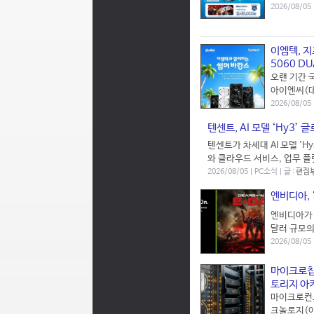
2026/08/05 
이엠텍, 지
5060 DU
오랜 기간 
아이엔씨(대표
2026/08/05
텐센트, AI 모델 ‘Hy3’ 
텐센트가 차세대 AI 모델 'H
와 클라우드 서비스, 업무 플랫
2026/08/05 | PC소식 | 글 :
편집부
엔비디아, 
엔비디아가 
달러 규모의
2026/08/05 
마이크로칩,
토리지 아키
마이크로컨트
크놀로지(아시