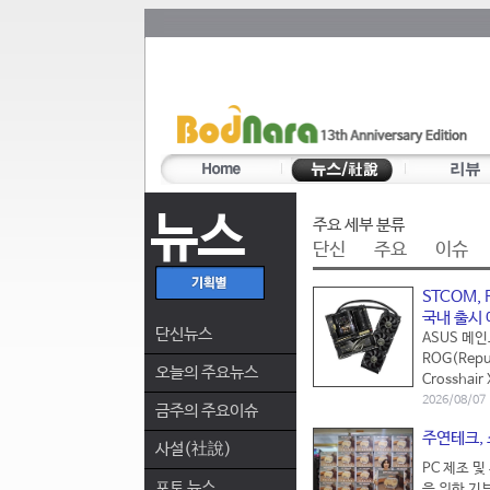
뉴스
주요 세부 분류
단신
주요
이슈
STCOM, 
국내 출시
단신뉴스
ASUS 메
ROG(Rep
오늘의 주요뉴스
Crosshair 
2026/08/07
금주의 주요이슈
주연테크,
사설(社說)
PC 제조 
포토 뉴스
을 위한 기