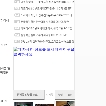
망원 촬영까지 가능한 듀얼 렌즈 짐벌 카메라, DJI 오
즈
메모리/SSD 반도체 대란과 환율, 비수기 3중 크리
를 맞는
드라이버 최신 버전 추천되는 이유,GIGABYTE 라
데온 RX 7
우주 감성
흔들리지 않는 편안함에 시원함을 더하다, 잘만
CNPS12X
메모리/SSD 반도체 대란 이후, 한국 조립 PC 유통
시장은
실용적인 실외 거수자 파악용 CCTV, ipTIME
C500-Outdoor
인텔 2분기 실적과 향후 전망, 그리고 최신 뉴스를 정
ZDIY-
리
 신제품 엘
장 방열판
AONE