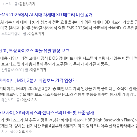
| PC소식 | 글 :
편집부 기자
FMS 2026에서 AI 시대 차세대 3D 메모리 비전 공개
AI 가속기의 데이터 처리 성능과 전력 효율을 높이기 위한 차세대 3D 메모리 기술을 
미국 캘리포니아주 산타클라라에서 열린 FMS 2026에서 zHBM과 zNAND-O 목업을 
 | 스토리지 장비 | 글 :
이상호 기자
 고, 특정 바이오스 벽돌 유발 현상 보고
대용 게임기 리전 고에서 공식 BIOS 업데이트 이후 시스템이 부팅되지 않는 이른바 ‘벽
 보고되고 있어 사용자들의 주의가 요구된다. 문제가 제기된 제품은..
| 완제품/AIO PC | 글 :
이상호 기자
기가바이트, MSI, 3분기 메인보드 가격 인상?
1
기가바이트, MSI가 2026년 3분기 중 메인보드 가격 인상을 계획 중이라는 소식이 전해
널에 따르면, 주요 메인보드 제조사들은 PCB와 전원부 부품을 비롯한 원자재 가격 상..
 | 메인보드 | 글 :
이상호 기자
SD 사이, SK하이닉스와 샌디스크의 HBF 첫 표준 공개
 샌디스크가 AI 추론 시장을 겨냥한 차세대 메모리 HBF(High Bandwidth Flash)
공개했다. 양사는 현지시간 8월 4일부터 6일까지 미국 캘리포니아주 산타클라라에서 열
| 서버 | 글 :
이상호 기자