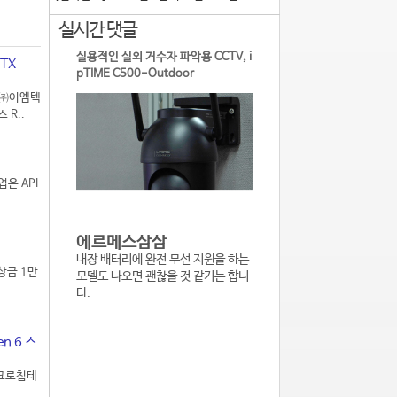
실시간 댓글
실용적인 실외 거수자 파악용 CCTV, i
TX
pTIME C500-Outdoor
 ㈜이엠텍
 R..
은 API
에르메스삼삼
내장 배터리에 완전 무선 지원을 하는
상금 1만
모델도 나오면 괜찮을 것 같기는 합니
다.
n 6 스
이크로칩테