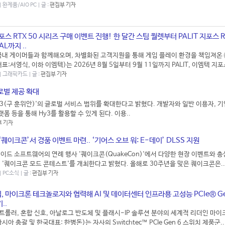
| 완제품/AIO PC | 글 :
편집부 기자
포스 RTX 50 시리즈 구매 이벤트 진행! 한 달간 스팀 월렛부터 PALIT 지포스 R
AL까지 ..
국내 게이머들과 함께해오며, 차별화된 고객지원을 통해 게임 플레이 환경을 책임져온
:서영식, 이하 이엠텍)는 2026년 8월 5일부터 9월 11일까지 PALIT, 이엠텍 지포스
 | 그래픽카드 | 글 :
편집부 기자
글로벌 제공 확대
y3(구 훈위안)'의 글로벌 서비스 범위를 확대한다고 밝혔다. 개발자와 일반 이용자, 기업
폼 등을 통해 Hy3를 활용할 수 있게 된다. 이용..
 기자
‘퀘이크콘’서 경품 이벤트 마련.. ‘기어스 오브 워: E-데이’ DLSS 지원
이드 소프트웨어의 연례 행사 '퀘이크콘(QuakeCon)'에서 다양한 현장 이벤트와 총
 '퀘이크콘 모드 콘테스트'를 개최한다고 밝혔다. 올해로 30주년을 맞은 퀘이크콘은..
| PC소식 | 글 :
편집부 기자
 마이크론 테크놀로지와 협력해 AI 및 데이터센터 인프라용 고성능 PCIe® Ge
..
롤러, 혼합 신호, 아날로그 반도체 및 플래시-IP 솔루션 분야의 세계적 리더인 마
아 총괄 및 한국대표: 한병돈)는 자사의 Switchtec™ PCIe Gen 6 스위치 제품군..