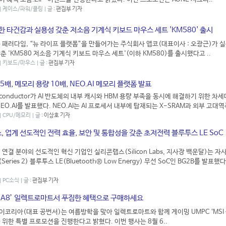
 | 케이스/파워/쿨링 | 글 :
편집부 기자
한 타건감과 실용성 갖춘 저소음 기계식 키보드 마우스 세트 'KM580' 출시
 패러다임, “뉴 라이프 플랫폼”을 만들어가는 주식회사 앱코(대표이사 : 오광근)가 
춘 'KM580 저소음 기계식 키보드 마우스 세트'(이하 KM580)를 출시했다고 ..
 | 키보드/마우스 | 글 :
편집부 기자
 5배, 메모리 용량 10배, NEO.AI 메모리 플랫폼 발표
iconductor가 AI 반도체의 내부 캐시와 HBM 용량 부족을 동시에 해결하기 위한 차
EO.AI를 발표했다. NEO.AI는 AI 프로세서 내부에 탑재되는 X-SRAM과 외부 고대역폭
 | CPU/메모리 | 글 :
이상호 기자
 업계 선도적인 전력 효율, 보안 및 통합성을 갖춘 초저전력 블루투스 LE SoC ‘
 연결 분야의 선도적인 혁신 기업인 실리콘랩스(Silicon Labs, 지사장 백운달)는 자
eries 2) 블루투스 LE(Bluetooth® Low Energy) 무선 SoC인 BG2B를 발표했다
| PC소식 | 글 :
편집부 기자
로 A8’ 일렉트로마트서 푸짐한 혜택으로 구매하세요
코리아(대표 공번서)는 여름방학을 맞아 일렉트로마트와 함께 게이밍 UMPC ‘MSI 클
 위한 특별 프로모션을 진행한다고 밝혔다. 이번 행사는 8월 6..