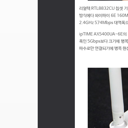
리얼텍 RTL8832CU 칩셋 기
방식에다 와이파이 6E 160MH
2.4GHz 574Mbps 대역
ipTIME AX5400UA-6E
폭인 5Gbps보다 크기에 병목 
파수로만 연결되기에 병목 현상