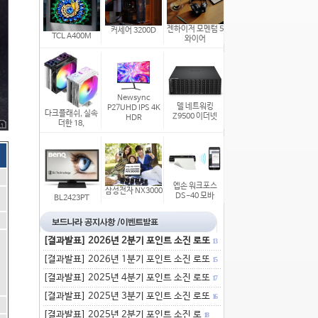
젠하이저 모멘텀 5
커세어 3200D
TCL A400M
와이어
Newsync
델 네트워킹
P27UHD IPS 4K
다크플래쉬, 실속
Z9500 이더넷
HDR
더한 18,
엡손 워크포스
삼성전자 NX3000
DS-40 모바
BL2423PT
[결과발표] 2026년 2분기 포인트 소진 로또
13
[결과발표] 2026년 1분기 포인트 소진 로또
15
[결과발표] 2025년 4분기 포인트 소진 로또
17
[결과발표] 2025년 3분기 포인트 소진 로또
16
[결과발표] 2025년 2분기 포인트 소진 로
18