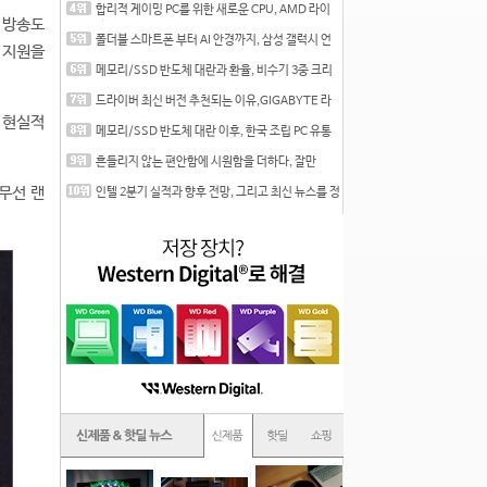
합리적 게이밍 PC를 위한 새로운 CPU, AMD 라이
넷 방송도
젠 7 7700
폴더블 스마트폰 부터 AI 안경까지, 삼성 갤럭시 언
E 지원을
팩 20
메모리/SSD 반도체 대란과 환율, 비수기 3중 크리
를 맞는
드라이버 최신 버전 추천되는 이유,GIGABYTE 라
데온 RX 7
한 현실적
메모리/SSD 반도체 대란 이후, 한국 조립 PC 유통
시장은
흔들리지 않는 편안함에 시원함을 더하다, 잘만
CNPS12X
 무선 랜
인텔 2분기 실적과 향후 전망, 그리고 최신 뉴스를 정
리