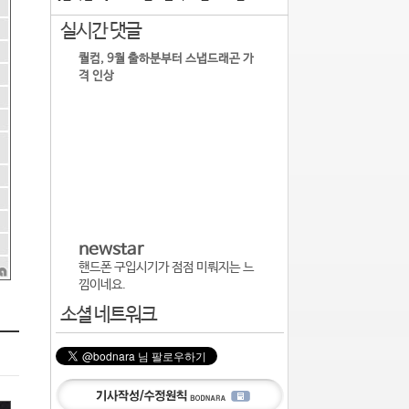
실시간 댓글
퀄컴, 9월 출하분부터 스냅드래곤 가
격 인상
newstar
핸드폰 구입시기가 점점 미뤄지는 느
낌이네요.
소셜 네트워크