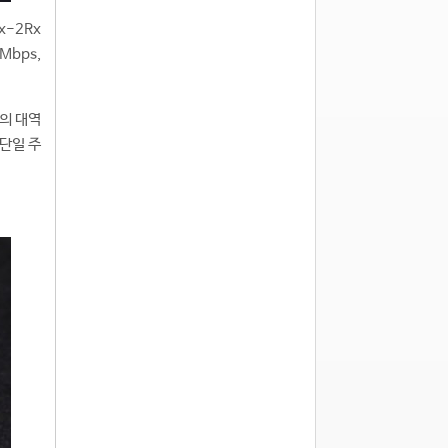
x-2Rx
Mbps,
스의 대역
 단일 주