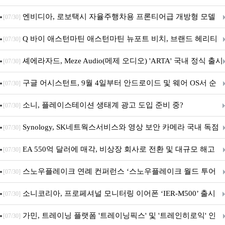
이트
엔비디아, 로보택시 자율주행차용 프론티어급 개방형 모델
[07/30]
‘알파마요 2 슈퍼’ 상업적 이용 가능
Q 바이 애스턴마틴 애스턴마틴 뉴포트 비치, 브랜드 헤리티
[07/30]
지 담은 ‘헤리티지 에디션 컬렉션’ 공개
셰에라자드, Meze Audio(메제 오디오) 'ARTA' 국내 정식 출시
[07/30]
구글 어시스턴트, 9월 4일부터 안드로이드 및 웨어 OS서 순
[07/30]
차 서비스 종료
소니, 플레이스테이션 생태계 광고 도입 준비 중?
[07/30]
Synology, SK네트웍스서비스와 영상 보안 카메라 국내 독점
[07/30]
판매 파트너십 체결
EA 550억 달러에 매각, 비상장 회사로 전환 및 대규모 해고
[07/30]
전망
스노우플레이크 연례 컨퍼런스 ‘스노우플레이크 월드 투어
[07/30]
서울’ 개최
소니코리아, 프로페셔널 모니터링 이어폰 ‘IER-M500’ 출시
[07/30]
가민, 트레이닝 플랫폼 '트레이닝픽스' 및 '트레인히로익' 인
[07/30]