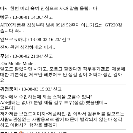
다시 한번 머리 숙여 진심으로 사과 말씀 올립니다.
빵군 / 13-08-01 14:30/
신고
AFOX제품은 칩셋부터 벌써 09년 52주차 아닌가요;;;; GT220같
습니다 꼭....
앞으로뭐하냐 / 13-08-02 16:23/
신고
진짜 완전 심각하네요 이거..
꾸냥
/ 13-08-02 21:04/
신고
-On Mobile Mode -
알고도 팔았다면 사기고, 모르고 팔았다면 직무유기겠죠. 제품에
대한 기본적인 체크만 해봤어도 안 생길 일이 어쩌다 생긴 걸까
요
귀염둥이
/ 13-08-03 15:03/
신고
당사에서 수입하는데 제품 스펙을 모를수 있나?
A/S센터는 없나? 분명 제품 검수 보수(점검) 했을텐데...
모른다?
저가저급 브랜드이미지+제품라인-업 이라서 컴퓨터를 잘모르는
사람or관심없는 사람용으로 팔기 때문에 발각되지 않는다 생각
하고 이런사기 행각을 했겠지