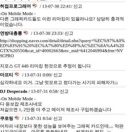
허접프로그래머
/ 13-07-30 22:41/
신고
-On Mobile Mode -
다른 그래픽카드들도 이런 리마킹이 있을라나요? 상당히 충격적
이었습니다.
연방대총통
/ 13-07-30 23:33/
신고
http://shopping.naver.com/detail/detail.nhn?query=%EC%97%A0%
ED%83%91%20%EC%A7%80%ED%8F%AC%EC%8A%A4%20
GTX%20550&cat_id=40002663&nv_mid=6412046994&frm=NV
SCPRO
지포스 GT 440 리마킹 한것으로 추정이 됩니다
마프티
/ 13-07-31 0:00/
신고
심각하네요 이거. 그냥 멋모르고 썼다가는 사기의 피해자가;;;
DJ Desperado
/ 13-07-31 0:58/
신고
-On Mobile Mode -
다 듣보잡 제조사네요
저같으면 1, 2만원 더 주고 메이저 제조사 구입하겠습니다
쿠로링
/ 13-07-31 8:54/
신고
어차피 내장보다 못한 성능을 보여주는 그래픽 카드인데.... 막판
사기극이군요... 아무튼 씁쓸하네요...... 싸게라도 팔지...;;;