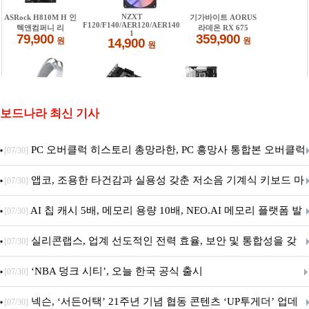
보드나라 최신 기사
PC 오버클럭 히스토리 총망라한, PC 흥망사 통합본 오버클럭
[07/30]
특집(1-4편)
앱코, 조용한 타건감과 실용성 갖춘 저소음 기계식 키보드 마
[07/30]
우스 세트 'KM580' 출시
AI 칩 캐시 5배, 메모리 용량 10배, NEO.AI 메모리 플랫폼 발
[07/30]
표
실리콘랩스, 업계 선도적인 전력 효율, 보안 및 통합성을 갖
[07/30]
춘 초저전력 블루투스 LE SoC ‘BG2B’ 공개
‘NBA 덩크 시티’, 오늘 한국 공식 출시
[07/30]
넥슨, ‘서든어택’ 21주년 기념 협동 콘텐츠 ‘UP투게더’ 업데
[07/30]