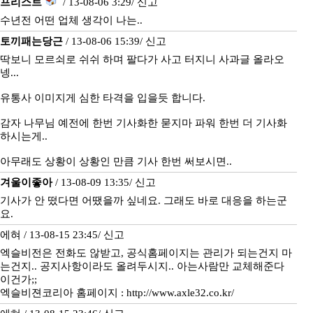
프리스트
/ 13-08-06 3:29/
신고
수년전 어떤 업체 생각이 나는..
토끼패는당근
/ 13-08-06 15:39/
신고
딱보니 모르쇠로 쉬쉬 하며 팔다가 사고 터지니 사과글 올라오
넹...
유통사 이미지게 심한 타격을 입을듯 합니다.
감자 나무님 예전에 한번 기사화한 묻지마 파워 한번 더 기사화
하시는게..
아무래도 상황이 상황인 만큼 기사 한번 써보시면..
겨울이좋아
/ 13-08-09 13:35/
신고
기사가 안 떴다면 어땠을까 싶네요. 그래도 바로 대응을 하는군
요.
에혀 / 13-08-15 23:45/
신고
엑슬비전은 전화도 않받고, 공식홈페이지는 관리가 되는건지 마
는건지.. 공지사항이라도 올려두시지.. 아는사람만 교체해준다
이건가;;
엑슬비젼코리아 홈페이지 : http://www.axle32.co.kr/