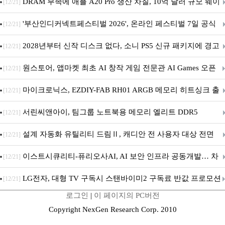
DRAM 부족에 애플 A20 Pro 생산 차질, 10억 달러 규모 웨이
[12/21]
퍼 대기
'부산인디커넥트페스티벌 2026', 온라인 페스티벌 7일 공식
[12/21]
개막... 22일간 진행
2028년부터 신작 디스크 없다, 소니 PS5 신규 패키지에 경고
[12/21]
문 추가
원스토어, 앱마켓 최초 AI 창작 게임 전문관 AI Games 오픈
[12/21]
마이크로닉스, EZDIY-FAB RH01 ARGB 메모리 히트싱크 출
[12/21]
시
서린씨앤아이, 팀그룹 노트북용 메모리 엘리트 DDR5
[12/21]
5600MHz 16GB 출시
설계 자동화 유틸리티 드림Ⅱ, 캐디안 전 사용자 대상 전면
[12/21]
무상 배포
이스트시큐리티-퓨리오사AI, AI 보안 인프라 공동개발… 차
[12/21]
세대 AI 보안 플랫폼 구축
LG전자, 대형 TV 구독시 스탠바이미2 구독료 반값 프로모션
[12/21]
로그인
|
이 페이지의 PC버전
Copyright NexGen Research Corp. 2010