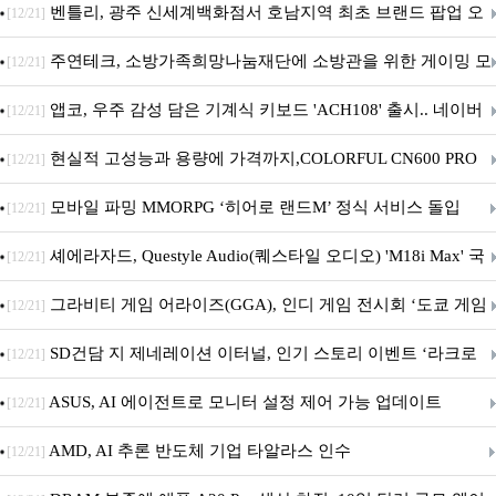
Crosshair X870E EDITION 20 국내 출시 예정
벤틀리, 광주 신세계백화점서 호남지역 최초 브랜드 팝업 오
[12/21]
픈
주연테크, 소방가족희망나눔재단에 소방관을 위한 게이밍 모
[12/21]
니터·스마트 펫 침대 기부
앱코, 우주 감성 담은 기계식 키보드 'ACH108' 출시.. 네이버
[12/21]
브랜드데이 기획전 진행
현실적 고성능과 용량에 가격까지,COLORFUL CN600 PRO
[12/21]
M.2 NVMe 디앤디컴 1TB
모바일 파밍 MMORPG ‘히어로 랜드M’ 정식 서비스 돌입
[12/21]
셰에라자드, Questyle Audio(퀘스타일 오디오) 'M18i Max' 국
[12/21]
내 정식 출시
그라비티 게임 어라이즈(GGA), 인디 게임 전시회 ‘도쿄 게임
[12/21]
던전 13’ 참가!
SD건담 지 제네레이션 이터널, 인기 스토리 이벤트 ‘라크로
[12/21]
아의 용사’ 재개최 및 풍성한 기념 이벤트 실시!
ASUS, AI 에이전트로 모니터 설정 제어 가능 업데이트
[12/21]
AMD, AI 추론 반도체 기업 타알라스 인수
[12/21]