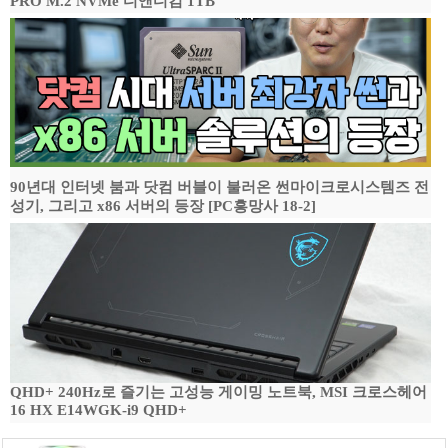
PRO M.2 NVMe 디앤디컴 1TB
90년대 인터넷 붐과 닷컴 버블이 불러온 썬마이크로시스템즈 전
성기, 그리고 x86 서버의 등장 [PC흥망사 18-2]
QHD+ 240Hz로 즐기는 고성능 게이밍 노트북, MSI 크로스헤어
16 HX E14WGK-i9 QHD+