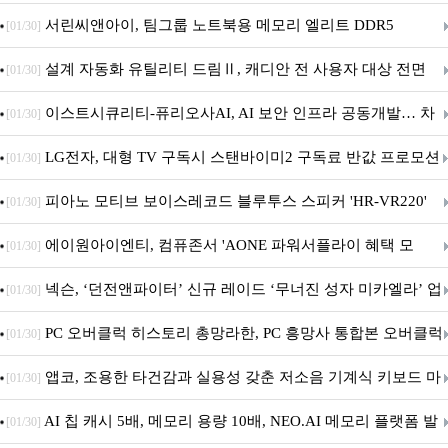
시
서린씨앤아이, 팀그룹 노트북용 메모리 엘리트 DDR5
[01/30]
5600MHz 16GB 출시
설계 자동화 유틸리티 드림Ⅱ, 캐디안 전 사용자 대상 전면
[01/30]
무상 배포
이스트시큐리티-퓨리오사AI, AI 보안 인프라 공동개발… 차
[01/30]
세대 AI 보안 플랫폼 구축
LG전자, 대형 TV 구독시 스탠바이미2 구독료 반값 프로모션
[01/30]
피아노 모티브 보이스레코드 블루투스 스피커 'HR-VR220'
[01/30]
출시
에이원아이엔티, 컴퓨존서 'AONE 파워서플라이 혜택 모
[01/30]
음.ZIP' 이벤트 진행
넥슨, ‘던전앤파이터’ 신규 레이드 ‘무너진 성자 미카엘라’ 업
[01/30]
데이트!
PC 오버클럭 히스토리 총망라한, PC 흥망사 통합본 오버클럭
[01/30]
특집(1-4편)
앱코, 조용한 타건감과 실용성 갖춘 저소음 기계식 키보드 마
[01/30]
우스 세트 'KM580' 출시
AI 칩 캐시 5배, 메모리 용량 10배, NEO.AI 메모리 플랫폼 발
[01/30]