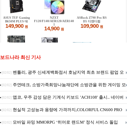
보드나라 최신 기사
벤틀리, 광주 신세계백화점서 호남지역 최초 브랜드 팝업 오
[02/02]
픈
주연테크, 소방가족희망나눔재단에 소방관을 위한 게이밍 모
[02/02]
니터·스마트 펫 침대 기부
앱코, 우주 감성 담은 기계식 키보드 'ACH108' 출시.. 네이버
[02/02]
브랜드데이 기획전 진행
현실적 고성능과 용량에 가격까지,COLORFUL CN600 PRO
[02/02]
M.2 NVMe 디앤디컴 1TB
모바일 파밍 MMORPG ‘히어로 랜드M’ 정식 서비스 돌입
[02/02]