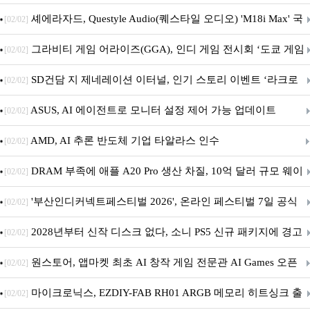
셰에라자드, Questyle Audio(퀘스타일 오디오) 'M18i Max' 국
[02/02]
내 정식 출시
그라비티 게임 어라이즈(GGA), 인디 게임 전시회 ‘도쿄 게임
[02/02]
던전 13’ 참가!
SD건담 지 제네레이션 이터널, 인기 스토리 이벤트 ‘라크로
[02/02]
아의 용사’ 재개최 및 풍성한 기념 이벤트 실시!
ASUS, AI 에이전트로 모니터 설정 제어 가능 업데이트
[02/02]
AMD, AI 추론 반도체 기업 타알라스 인수
[02/02]
DRAM 부족에 애플 A20 Pro 생산 차질, 10억 달러 규모 웨이
[02/02]
퍼 대기
'부산인디커넥트페스티벌 2026', 온라인 페스티벌 7일 공식
[02/02]
개막... 22일간 진행
2028년부터 신작 디스크 없다, 소니 PS5 신규 패키지에 경고
[02/02]
문 추가
원스토어, 앱마켓 최초 AI 창작 게임 전문관 AI Games 오픈
[02/02]
마이크로닉스, EZDIY-FAB RH01 ARGB 메모리 히트싱크 출
[02/02]