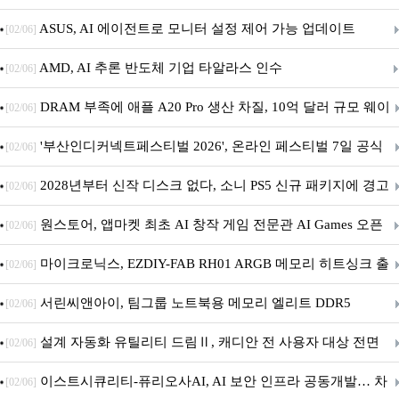
아의 용사’ 재개최 및 풍성한 기념 이벤트 실시!
ASUS, AI 에이전트로 모니터 설정 제어 가능 업데이트
[02/06]
AMD, AI 추론 반도체 기업 타알라스 인수
[02/06]
DRAM 부족에 애플 A20 Pro 생산 차질, 10억 달러 규모 웨이
[02/06]
퍼 대기
'부산인디커넥트페스티벌 2026', 온라인 페스티벌 7일 공식
[02/06]
개막... 22일간 진행
2028년부터 신작 디스크 없다, 소니 PS5 신규 패키지에 경고
[02/06]
문 추가
원스토어, 앱마켓 최초 AI 창작 게임 전문관 AI Games 오픈
[02/06]
마이크로닉스, EZDIY-FAB RH01 ARGB 메모리 히트싱크 출
[02/06]
시
서린씨앤아이, 팀그룹 노트북용 메모리 엘리트 DDR5
[02/06]
5600MHz 16GB 출시
설계 자동화 유틸리티 드림Ⅱ, 캐디안 전 사용자 대상 전면
[02/06]
무상 배포
이스트시큐리티-퓨리오사AI, AI 보안 인프라 공동개발… 차
[02/06]