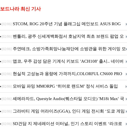
보드나라 최신 기사
STCOM, ROG 20주년 기념 플래그십 메인보드 ASUS ROG
[02/06]
Crosshair X870E EDITION 20 국내 출시 예정
벤틀리, 광주 신세계백화점서 호남지역 최초 브랜드 팝업 오
[02/06]
픈
주연테크, 소방가족희망나눔재단에 소방관을 위한 게이밍 모
[02/06]
니터·스마트 펫 침대 기부
앱코, 우주 감성 담은 기계식 키보드 'ACH108' 출시.. 네이버
[02/06]
브랜드데이 기획전 진행
현실적 고성능과 용량에 가격까지,COLORFUL CN600 PRO
[02/06]
M.2 NVMe 디앤디컴 1TB
모바일 파밍 MMORPG ‘히어로 랜드M’ 정식 서비스 돌입
[02/06]
셰에라자드, Questyle Audio(퀘스타일 오디오) 'M18i Max' 국
[02/06]
내 정식 출시
그라비티 게임 어라이즈(GGA), 인디 게임 전시회 ‘도쿄 게임
[02/06]
던전 13’ 참가!
SD건담 지 제네레이션 이터널, 인기 스토리 이벤트 ‘라크로
[02/06]