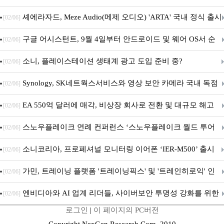
지 담은 ‘헤리티지 에디션 컬렉션’ 공개
셰에라자드, Meze Audio(메제 오디오) 'ARTA' 국내 정식 출시
[02/06]
구글 어시스턴트, 9월 4일부터 안드로이드 및 웨어 OS서 순
[02/06]
차 서비스 종료
소니, 플레이스테이션 생태계 광고 도입 준비 중?
[02/06]
Synology, SK네트웍스서비스와 영상 보안 카메라 국내 독점
[02/06]
판매 파트너십 체결
EA 550억 달러에 매각, 비상장 회사로 전환 및 대규모 해고
[02/06]
전망
스노우플레이크 연례 컨퍼런스 ‘스노우플레이크 월드 투어
[02/06]
서울’ 개최
소니코리아, 프로페셔널 모니터링 이어폰 ‘IER-M500’ 출시
[02/06]
가민, 트레이닝 플랫폼 '트레이닝픽스' 및 '트레인히로익' 인
[02/06]
수로 선수와 코치에 맞춤형 훈련 지원 확대
엔비디아와 AI 업계 리더들, 사이버보안 투명성 강화를 위한
[02/06]
로그인
|
이 페이지의 PC버전
SAFE 가이드라인 제안