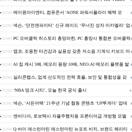
출시
에이원아이엔티, 컴퓨존서 'AONE 파워서플라이 혜택 모
[02/06]
음.ZIP' 이벤트 진행
넥슨, ‘던전앤파이터’ 신규 레이드 ‘무너진 성자 미카엘라’ 업
[02/06]
데이트!
PC 오버클럭 히스토리 총망라한, PC 흥망사 통합본 오버클럭
[02/06]
특집(1-4편)
앱코, 조용한 타건감과 실용성 갖춘 저소음 기계식 키보드 마
[02/06]
우스 세트 'KM580' 출시
AI 칩 캐시 5배, 메모리 용량 10배, NEO.AI 메모리 플랫폼 발
[02/06]
표
실리콘랩스, 업계 선도적인 전력 효율, 보안 및 통합성을 갖
[02/06]
춘 초저전력 블루투스 LE SoC ‘BG2B’ 공개
‘NBA 덩크 시티’, 오늘 한국 공식 출시
[02/06]
넥슨, ‘서든어택’ 21주년 기념 협동 콘텐츠 ‘UP투게더’ 업데
[02/06]
이트
엔비디아, 로보택시 자율주행차용 프론티어급 개방형 모델
[02/06]
‘알파마요 2 슈퍼’ 상업적 이용 가능
Q 바이 애스턴마틴 애스턴마틴 뉴포트 비치, 브랜드 헤리티
[02/06]