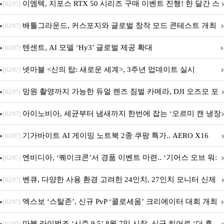
이엠텍, 지포스 RTX 50 시리즈 구매 이벤트 진행! 한 달간 스
[02/07]
팀 월렛부터 PALIT 지포스 RTX 5060 DUAL까지 증정
배틀그라운드, 커스포지와 글로벌 창작 모드 콘테스트 개최
[02/07]
텐센트, AI 모델 ‘Hy3’ 글로벌 제공 확대
[02/07]
넷마블 <신의 탑: 새로운 세계>, 3주년 업데이트 실시
[02/07]
망원 촬영까지 가능한 듀얼 렌즈 짐벌 카메라, DJI 오즈모 포
[02/07]
켓 4P
아이노비아, 세균부터 냄새까지 한번에 잡는 ‘오르미 캔 냉장
[02/07]
고 살균 탈취기’ 출시
기가바이트 AI 게이밍 노트북 2종 쿠팡 특가.. AERO X16
[02/07]
GAMING A16 할인 진행
엔비디아, ‘퀘이크콘’서 경품 이벤트 마련.. ‘기어스 오브 워:
[02/07]
E-데이’ DLSS 지원
벤큐, 다양한 사용 환경 고려한 24인치, 27인치 모니터 신제
[02/07]
품 6종 출시
엑스보 ‘스탈존’, 신규 PvP ‘콜로세움’ 크리에이터 대회 개최
[02/07]
마블 라이벌즈 ‘시즌 9.5’ 8월 7일 시작. 신규 히어로 ‘더 후