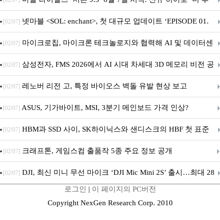
[02/07]
드’ 합류
넷마블 <SOL: enchant>, 첫 대규모 업데이트 ‘EPISODE 01.
[02/07]
GENESIS: 신의 전장’ 사전등록 실시
마이크로칩, 마이크론 테크놀로지와 협력해 AI 및 데이터센
[02/07]
터 인프라용 고성능 PCIe® Gen 6 스토리지 아키텍처 시연
삼성전자, FMS 2026에서 AI 시대 차세대 3D 메모리 비전 공
[02/07]
개
레노버 리전 고, 특정 바이오스 벽돌 유발 현상 보고
[02/07]
ASUS, 기가바이트, MSI, 3분기 메인보드 가격 인상?
[02/07]
HBM과 SSD 사이, SK하이닉스와 샌디스크의 HBF 첫 표준
[02/07]
공개
크래프톤, 게임스컴 출품작 5종 주요 정보 공개
[02/07]
DJI, 최신 미니 무선 마이크 ‘DJI Mic Mini 2S’ 출시…최대 28
[02/07]
로그인
|
이 페이지의 PC버전
시간 내장 녹음·AI 노이즈 캔슬링 강화
Copyright NexGen Research Corp. 2010