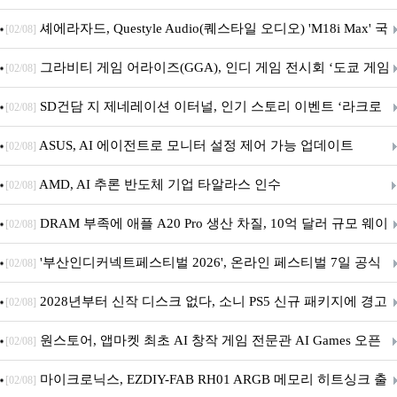
셰에라자드, Questyle Audio(퀘스타일 오디오) 'M18i Max' 국
[02/08]
내 정식 출시
그라비티 게임 어라이즈(GGA), 인디 게임 전시회 ‘도쿄 게임
[02/08]
던전 13’ 참가!
SD건담 지 제네레이션 이터널, 인기 스토리 이벤트 ‘라크로
[02/08]
아의 용사’ 재개최 및 풍성한 기념 이벤트 실시!
ASUS, AI 에이전트로 모니터 설정 제어 가능 업데이트
[02/08]
AMD, AI 추론 반도체 기업 타알라스 인수
[02/08]
DRAM 부족에 애플 A20 Pro 생산 차질, 10억 달러 규모 웨이
[02/08]
퍼 대기
'부산인디커넥트페스티벌 2026', 온라인 페스티벌 7일 공식
[02/08]
개막... 22일간 진행
2028년부터 신작 디스크 없다, 소니 PS5 신규 패키지에 경고
[02/08]
문 추가
원스토어, 앱마켓 최초 AI 창작 게임 전문관 AI Games 오픈
[02/08]
마이크로닉스, EZDIY-FAB RH01 ARGB 메모리 히트싱크 출
[02/08]