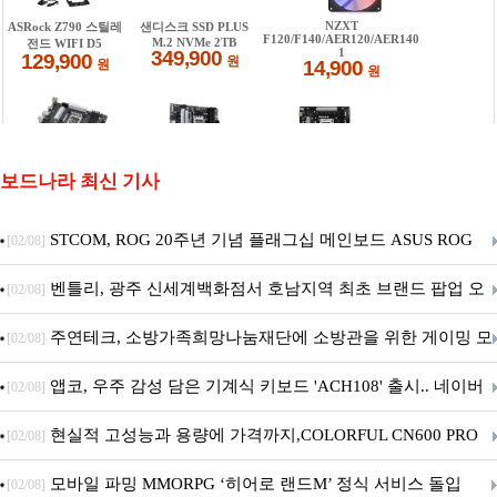
보드나라 최신 기사
STCOM, ROG 20주년 기념 플래그십 메인보드 ASUS ROG
[02/08]
Crosshair X870E EDITION 20 국내 출시 예정
벤틀리, 광주 신세계백화점서 호남지역 최초 브랜드 팝업 오
[02/08]
픈
주연테크, 소방가족희망나눔재단에 소방관을 위한 게이밍 모
[02/08]
니터·스마트 펫 침대 기부
앱코, 우주 감성 담은 기계식 키보드 'ACH108' 출시.. 네이버
[02/08]
브랜드데이 기획전 진행
현실적 고성능과 용량에 가격까지,COLORFUL CN600 PRO
[02/08]
M.2 NVMe 디앤디컴 1TB
모바일 파밍 MMORPG ‘히어로 랜드M’ 정식 서비스 돌입
[02/08]