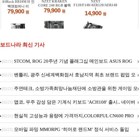
보드나라 최신 기사
STCOM, ROG 20주년 기념 플래그십 메인보드 ASUS ROG
[02/21]
Crosshair X870E EDITION 20 국내 출시 예정
벤틀리, 광주 신세계백화점서 호남지역 최초 브랜드 팝업 오
[02/21]
픈
주연테크, 소방가족희망나눔재단에 소방관을 위한 게이밍 모
[02/21]
니터·스마트 펫 침대 기부
앱코, 우주 감성 담은 기계식 키보드 'ACH108' 출시.. 네이버
[02/21]
브랜드데이 기획전 진행
현실적 고성능과 용량에 가격까지,COLORFUL CN600 PRO
[02/21]
M.2 NVMe 디앤디컴 1TB
모바일 파밍 MMORPG ‘히어로 랜드M’ 정식 서비스 돌입
[02/21]