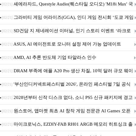
셰에라자드, Questyle Audio(퀘스타일 오디오) 'M18i Max' 국
[02/21]
내 정식 출시
그라비티 게임 어라이즈(GGA), 인디 게임 전시회 ‘도쿄 게임
[02/21]
던전 13’ 참가!
SD건담 지 제네레이션 이터널, 인기 스토리 이벤트 ‘라크로
[02/21]
아의 용사’ 재개최 및 풍성한 기념 이벤트 실시!
ASUS, AI 에이전트로 모니터 설정 제어 가능 업데이트
[02/21]
AMD, AI 추론 반도체 기업 타알라스 인수
[02/21]
DRAM 부족에 애플 A20 Pro 생산 차질, 10억 달러 규모 웨이
[02/21]
퍼 대기
'부산인디커넥트페스티벌 2026', 온라인 페스티벌 7일 공식
[02/21]
개막... 22일간 진행
2028년부터 신작 디스크 없다, 소니 PS5 신규 패키지에 경고
[02/21]
문 추가
원스토어, 앱마켓 최초 AI 창작 게임 전문관 AI Games 오픈
[02/21]
마이크로닉스, EZDIY-FAB RH01 ARGB 메모리 히트싱크 출
[02/21]