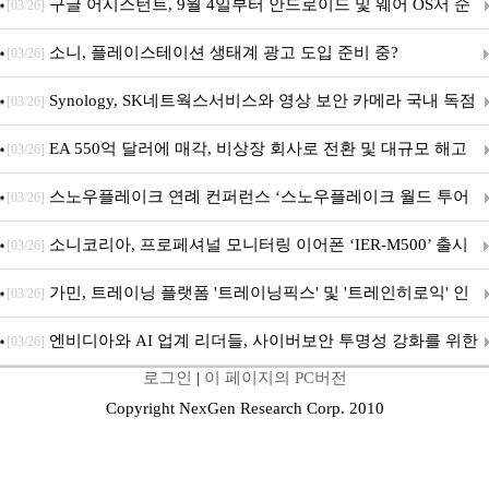
구글 어시스턴트, 9월 4일부터 안드로이드 및 웨어 OS서 순
[03/26]
차 서비스 종료
소니, 플레이스테이션 생태계 광고 도입 준비 중?
[03/26]
Synology, SK네트웍스서비스와 영상 보안 카메라 국내 독점
[03/26]
판매 파트너십 체결
EA 550억 달러에 매각, 비상장 회사로 전환 및 대규모 해고
[03/26]
전망
스노우플레이크 연례 컨퍼런스 ‘스노우플레이크 월드 투어
[03/26]
서울’ 개최
소니코리아, 프로페셔널 모니터링 이어폰 ‘IER-M500’ 출시
[03/26]
가민, 트레이닝 플랫폼 '트레이닝픽스' 및 '트레인히로익' 인
[03/26]
수로 선수와 코치에 맞춤형 훈련 지원 확대
엔비디아와 AI 업계 리더들, 사이버보안 투명성 강화를 위한
[03/26]
로그인
|
이 페이지의 PC버전
SAFE 가이드라인 제안
Copyright NexGen Research Corp. 2010