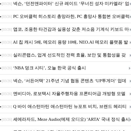
음.ZIP' 이벤트 진행
넥슨, ‘던전앤파이터’ 신규 레이드 ‘무너진 성자 미카엘라’ 업
[03/26]
데이트!
PC 오버클럭 히스토리 총망라한, PC 흥망사 통합본 오버클럭
[03/26]
특집(1-4편)
앱코, 조용한 타건감과 실용성 갖춘 저소음 기계식 키보드 마
[03/26]
우스 세트 'KM580' 출시
AI 칩 캐시 5배, 메모리 용량 10배, NEO.AI 메모리 플랫폼 발
[03/26]
표
실리콘랩스, 업계 선도적인 전력 효율, 보안 및 통합성을 갖
[03/26]
춘 초저전력 블루투스 LE SoC ‘BG2B’ 공개
‘NBA 덩크 시티’, 오늘 한국 공식 출시
[03/26]
넥슨, ‘서든어택’ 21주년 기념 협동 콘텐츠 ‘UP투게더’ 업데
[03/26]
이트
엔비디아, 로보택시 자율주행차용 프론티어급 개방형 모델
[03/26]
‘알파마요 2 슈퍼’ 상업적 이용 가능
Q 바이 애스턴마틴 애스턴마틴 뉴포트 비치, 브랜드 헤리티
[03/26]
지 담은 ‘헤리티지 에디션 컬렉션’ 공개
셰에라자드, Meze Audio(메제 오디오) 'ARTA' 국내 정식 출시
[03/26]