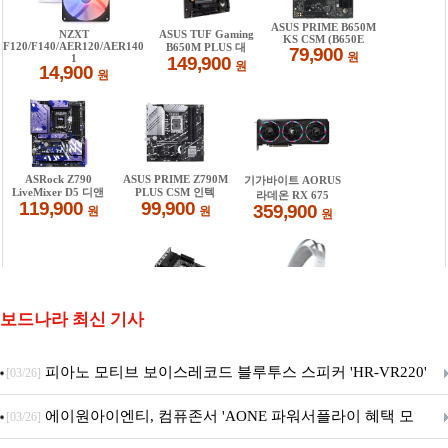
보드나라 최신 기사
피아노 모티브 보이스레코드 블루투스 스피커 'HR-VR220'
[03/26]
출시
에이원아이엔티, 컴퓨존서 'AONE 파워서플라이 혜택 모
[03/26]