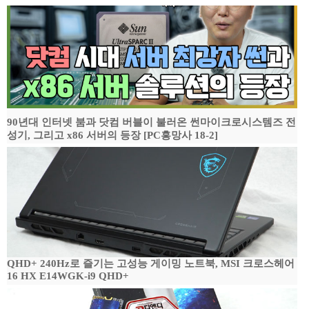
90년대 인터넷 붐과 닷컴 버블이 불러온 썬마이크로시스템즈 전
성기, 그리고 x86 서버의 등장 [PC흥망사 18-2]
QHD+ 240Hz로 즐기는 고성능 게이밍 노트북, MSI 크로스헤어
16 HX E14WGK-i9 QHD+