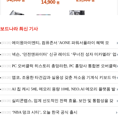
보드나라 최신 기사
에이원아이엔티, 컴퓨존서 'AONE 파워서플라이 혜택 모
[03/28]
음.ZIP' 이벤트 진행
넥슨, ‘던전앤파이터’ 신규 레이드 ‘무너진 성자 미카엘라’ 업
[03/28]
데이트!
PC 오버클럭 히스토리 총망라한, PC 흥망사 통합본 오버클럭
[03/28]
특집(1-4편)
앱코, 조용한 타건감과 실용성 갖춘 저소음 기계식 키보드 마
[03/28]
우스 세트 'KM580' 출시
AI 칩 캐시 5배, 메모리 용량 10배, NEO.AI 메모리 플랫폼 발
[03/28]
표
실리콘랩스, 업계 선도적인 전력 효율, 보안 및 통합성을 갖
[03/28]
춘 초저전력 블루투스 LE SoC ‘BG2B’ 공개
‘NBA 덩크 시티’, 오늘 한국 공식 출시
[03/28]