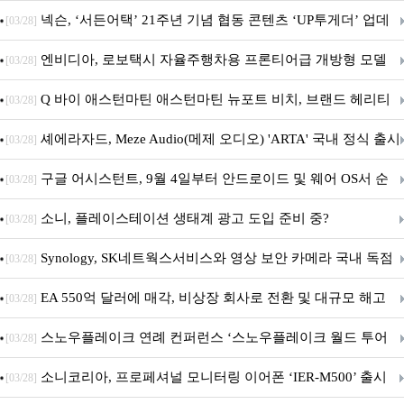
넥슨, ‘서든어택’ 21주년 기념 협동 콘텐츠 ‘UP투게더’ 업데
[03/28]
이트
엔비디아, 로보택시 자율주행차용 프론티어급 개방형 모델
[03/28]
‘알파마요 2 슈퍼’ 상업적 이용 가능
Q 바이 애스턴마틴 애스턴마틴 뉴포트 비치, 브랜드 헤리티
[03/28]
지 담은 ‘헤리티지 에디션 컬렉션’ 공개
셰에라자드, Meze Audio(메제 오디오) 'ARTA' 국내 정식 출시
[03/28]
구글 어시스턴트, 9월 4일부터 안드로이드 및 웨어 OS서 순
[03/28]
차 서비스 종료
소니, 플레이스테이션 생태계 광고 도입 준비 중?
[03/28]
Synology, SK네트웍스서비스와 영상 보안 카메라 국내 독점
[03/28]
판매 파트너십 체결
EA 550억 달러에 매각, 비상장 회사로 전환 및 대규모 해고
[03/28]
전망
스노우플레이크 연례 컨퍼런스 ‘스노우플레이크 월드 투어
[03/28]
서울’ 개최
소니코리아, 프로페셔널 모니터링 이어폰 ‘IER-M500’ 출시
[03/28]