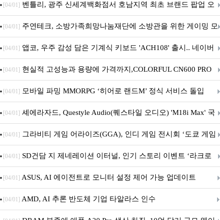
Crosshair X870E EDITION 20 국내 출시 예정
벤틀리, 광주 신세계백화점서 호남지역 최초 브랜드 팝업 오
[04/01]
픈
주연테크, 소방가족희망나눔재단에 소방관을 위한 게이밍 모
[04/01]
니터·스마트 펫 침대 기부
앱코, 우주 감성 담은 기계식 키보드 'ACH108' 출시.. 네이버
[04/01]
브랜드데이 기획전 진행
현실적 고성능과 용량에 가격까지,COLORFUL CN600 PRO
[04/01]
M.2 NVMe 디앤디컴 1TB
모바일 파밍 MMORPG ‘히어로 랜드M’ 정식 서비스 돌입
[04/01]
셰에라자드, Questyle Audio(퀘스타일 오디오) 'M18i Max' 국
[04/01]
내 정식 출시
그라비티 게임 어라이즈(GGA), 인디 게임 전시회 ‘도쿄 게임
[04/01]
던전 13’ 참가!
SD건담 지 제네레이션 이터널, 인기 스토리 이벤트 ‘라크로
[04/01]
아의 용사’ 재개최 및 풍성한 기념 이벤트 실시!
ASUS, AI 에이전트로 모니터 설정 제어 가능 업데이트
[04/01]
AMD, AI 추론 반도체 기업 타알라스 인수
[04/01]