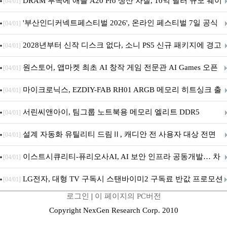
DRAM 부족에 애플 A20 Pro 생산 차질, 10억 달러 규모 웨이
[04/01]
퍼 대기
'부산인디커넥트페스티벌 2026', 온라인 페스티벌 7일 공식
[04/01]
개막... 22일간 진행
2028년부터 신작 디스크 없다, 소니 PS5 신규 패키지에 경고
[04/01]
문 추가
원스토어, 앱마켓 최초 AI 창작 게임 전문관 AI Games 오픈
[04/01]
마이크로닉스, EZDIY-FAB RH01 ARGB 메모리 히트싱크 출
[04/01]
시
서린씨앤아이, 팀그룹 노트북용 메모리 엘리트 DDR5
[04/01]
5600MHz 16GB 출시
설계 자동화 유틸리티 드림Ⅱ, 캐디안 전 사용자 대상 전면
[04/01]
무상 배포
이스트시큐리티-퓨리오사AI, AI 보안 인프라 공동개발… 차
[04/01]
세대 AI 보안 플랫폼 구축
LG전자, 대형 TV 구독시 스탠바이미2 구독료 반값 프로모션
[04/01]
로그인
|
이 페이지의 PC버전
Copyright NexGen Research Corp. 2010