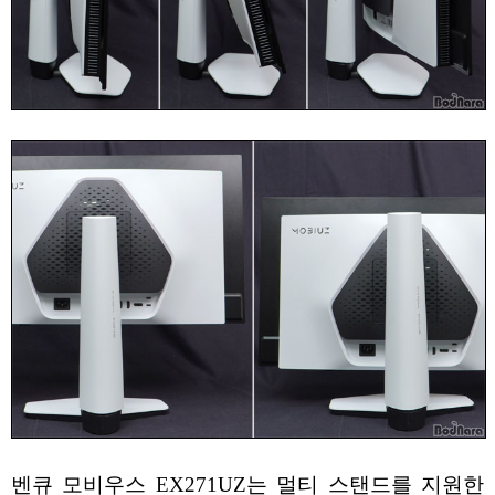
벤큐 모비우스 EX271UZ는 멀티 스탠드를 지원한