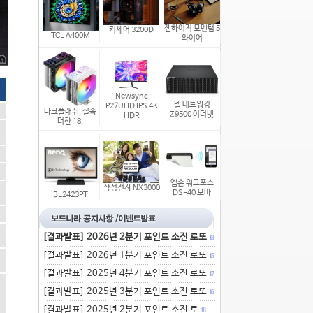
젠하이저 모멘텀 5
커세어 3200D
TCL A400M
와이어
Newsync
델 네트워킹
P27UHD IPS 4K
다크플래쉬, 실속
Z9500 이더넷
HDR
더한 18,
엡손 워크포스
삼성전자 NX3000
DS-40 모바
BL2423PT
[결과발표] 2026년 2분기 포인트 소진 로또
13
[결과발표] 2026년 1분기 포인트 소진 로또
15
[결과발표] 2025년 4분기 포인트 소진 로또
17
[결과발표] 2025년 3분기 포인트 소진 로또
16
[결과발표] 2025년 2분기 포인트 소진 로
18