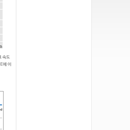
크 속도
6E에 이