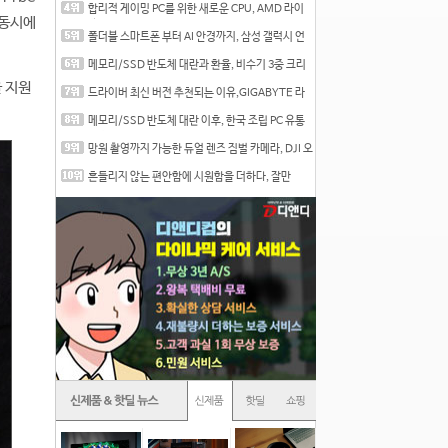
합리적 게이밍 PC를 위한 새로운 CPU, AMD 라이
 동시에
젠 7 7700
폴더블 스마트폰 부터 AI 안경까지, 삼성 갤럭시 언
팩 20
메모리/SSD 반도체 대란과 환율, 비수기 3중 크리
를 맞는
을 지원
드라이버 최신 버전 추천되는 이유,GIGABYTE 라
데온 RX 7
메모리/SSD 반도체 대란 이후, 한국 조립 PC 유통
시장은
망원 촬영까지 가능한 듀얼 렌즈 짐벌 카메라, DJI 오
즈
흔들리지 않는 편안함에 시원함을 더하다, 잘만
CNPS12X