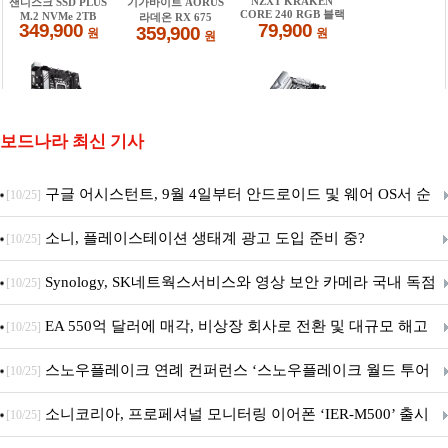
보드나라 최신 기사
구글 어시스턴트, 9월 4일부터 안드로이드 및 웨어 OS서 순
[10/25]
차 서비스 종료
소니, 플레이스테이션 생태계 광고 도입 준비 중?
[10/25]
Synology, SK네트웍스서비스와 영상 보안 카메라 국내 독점
[10/25]
판매 파트너십 체결
EA 550억 달러에 매각, 비상장 회사로 전환 및 대규모 해고
[10/25]
전망
스노우플레이크 연례 컨퍼런스 ‘스노우플레이크 월드 투어
[10/25]
서울’ 개최
소니코리아, 프로페셔널 모니터링 이어폰 ‘IER-M500’ 출시
[10/25]