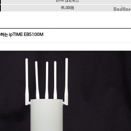
하는 ipTIME EB5100M