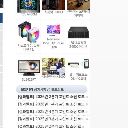
젠하이저 모멘텀 5
커세어 3200D
TCL A400M
와이어
Newsync
델 네트워킹
P27UHD IPS 4K
다크플래쉬, 실속
Z9500 이더넷
HDR
더한 18,
엡손 워크포스
삼성전자 NX3000
DS-40 모바
BL2423PT
[결과발표] 2026년 2분기 포인트 소진 로또
13
[결과발표] 2026년 1분기 포인트 소진 로또
15
[결과발표] 2025년 4분기 포인트 소진 로또
17
[결과발표] 2025년 3분기 포인트 소진 로또
16
[결과발표] 2025년 2분기 포인트 소진 로
18