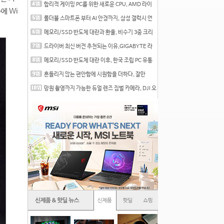
합리적 게이밍 PC를 위한 새로운 CPU, AMD 라이
에 Wi
젠 7 7700
폴더블 스마트폰 부터 AI 안경까지, 삼성 갤럭시 언
팩 20
메모리/SSD 반도체 대란과 환율, 비수기 3중 크리
를 맞는
드라이버 최신 버전 추천되는 이유,GIGABYTE 라
데온 RX 7
메모리/SSD 반도체 대란 이후, 한국 조립 PC 유통
시장은
흔들리지 않는 편안함에 시원함을 더하다, 잘만
CNPS12X
망원 촬영까지 가능한 듀얼 렌즈 짐벌 카메라, DJI 오
즈