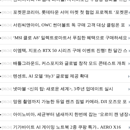
SAFE 가이드라인 제안
포켓몬코리아, 롯데타운 서머 마켓 첫 협업 프로젝트 ‘포켓몬
[06/24]
별빛낙원’ 개최
서린씨앤아이, OWC 썬더볼트 독 구매 고객 대상 클링온 포
[06/24]
트 고정 홀더 증정 이벤트 앵콜 연장 진행
‘MSI 클로 A8’ 일렉트로마트서 푸짐한 혜택으로 구매하세요
[06/24]
이엠텍, 지포스 RTX 50 시리즈 구매 이벤트 진행! 한 달간 스
[06/24]
팀 월렛부터 PALIT 지포스 RTX 5060 DUAL까지 증정
배틀그라운드, 커스포지와 글로벌 창작 모드 콘테스트 개최
[06/24]
텐센트, AI 모델 ‘Hy3’ 글로벌 제공 확대
[06/24]
넷마블 <신의 탑: 새로운 세계>, 3주년 업데이트 실시
[06/24]
망원 촬영까지 가능한 듀얼 렌즈 짐벌 카메라, DJI 오즈모 포
[06/24]
켓 4P
아이노비아, 세균부터 냄새까지 한번에 잡는 ‘오르미 캔 냉장
[06/24]
고 살균 탈취기’ 출시
기가바이트 AI 게이밍 노트북 2종 쿠팡 특가.. AERO X16
[06/24]