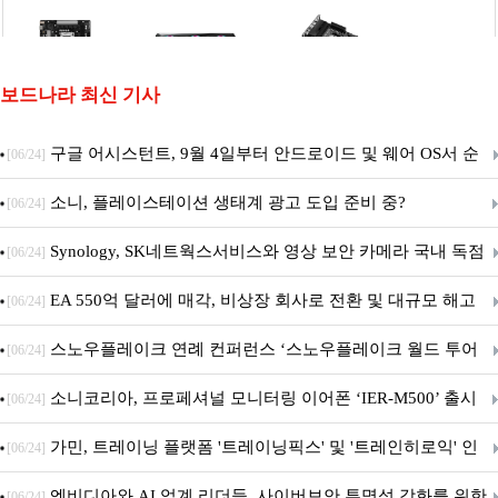
보드나라 최신 기사
구글 어시스턴트, 9월 4일부터 안드로이드 및 웨어 OS서 순
[06/24]
차 서비스 종료
소니, 플레이스테이션 생태계 광고 도입 준비 중?
[06/24]
Synology, SK네트웍스서비스와 영상 보안 카메라 국내 독점
[06/24]
판매 파트너십 체결
EA 550억 달러에 매각, 비상장 회사로 전환 및 대규모 해고
[06/24]
전망
스노우플레이크 연례 컨퍼런스 ‘스노우플레이크 월드 투어
[06/24]
서울’ 개최
소니코리아, 프로페셔널 모니터링 이어폰 ‘IER-M500’ 출시
[06/24]
가민, 트레이닝 플랫폼 '트레이닝픽스' 및 '트레인히로익' 인
[06/24]
수로 선수와 코치에 맞춤형 훈련 지원 확대
엔비디아와 AI 업계 리더들, 사이버보안 투명성 강화를 위한
[06/24]