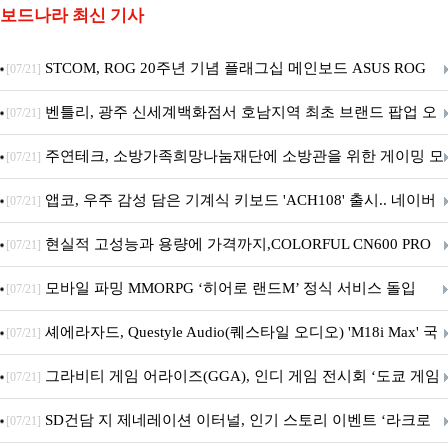
보드나라 최신 기사
STCOM, ROG 20주년 기념 플래그십 메인보드 ASUS ROG
[07/21]
Crosshair X870E EDITION 20 국내 출시 예정
벤틀리, 광주 신세계백화점서 호남지역 최초 브랜드 팝업 오
[07/21]
픈
주연테크, 소방가족희망나눔재단에 소방관을 위한 게이밍 모
[07/21]
니터·스마트 펫 침대 기부
앱코, 우주 감성 담은 기계식 키보드 'ACH108' 출시.. 네이버
[07/21]
브랜드데이 기획전 진행
현실적 고성능과 용량에 가격까지,COLORFUL CN600 PRO
[07/21]
M.2 NVMe 디앤디컴 1TB
모바일 파밍 MMORPG ‘히어로 랜드M’ 정식 서비스 돌입
[07/21]
셰에라자드, Questyle Audio(퀘스타일 오디오) 'M18i Max' 국
[07/21]
내 정식 출시
그라비티 게임 어라이즈(GGA), 인디 게임 전시회 ‘도쿄 게임
[07/21]
던전 13’ 참가!
SD건담 지 제네레이션 이터널, 인기 스토리 이벤트 ‘라크로
[07/21]