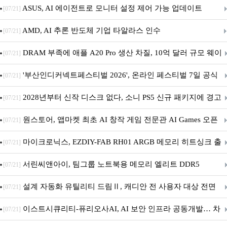
아의 용사’ 재개최 및 풍성한 기념 이벤트 실시!
ASUS, AI 에이전트로 모니터 설정 제어 가능 업데이트
[07/21]
AMD, AI 추론 반도체 기업 타알라스 인수
[07/21]
DRAM 부족에 애플 A20 Pro 생산 차질, 10억 달러 규모 웨이
[07/21]
퍼 대기
'부산인디커넥트페스티벌 2026', 온라인 페스티벌 7일 공식
[07/21]
개막... 22일간 진행
2028년부터 신작 디스크 없다, 소니 PS5 신규 패키지에 경고
[07/21]
문 추가
원스토어, 앱마켓 최초 AI 창작 게임 전문관 AI Games 오픈
[07/21]
마이크로닉스, EZDIY-FAB RH01 ARGB 메모리 히트싱크 출
[07/21]
시
서린씨앤아이, 팀그룹 노트북용 메모리 엘리트 DDR5
[07/21]
5600MHz 16GB 출시
설계 자동화 유틸리티 드림Ⅱ, 캐디안 전 사용자 대상 전면
[07/21]
무상 배포
이스트시큐리티-퓨리오사AI, AI 보안 인프라 공동개발… 차
[07/21]