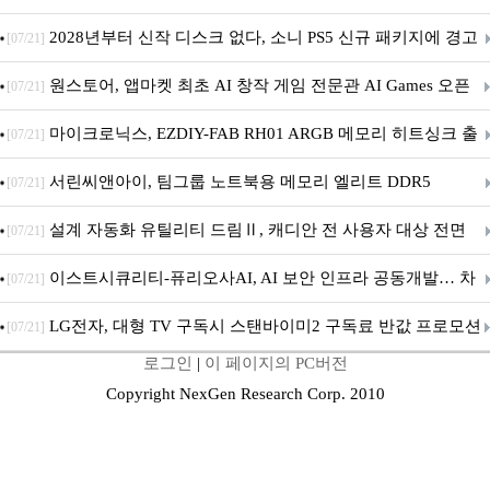
개막... 22일간 진행
2028년부터 신작 디스크 없다, 소니 PS5 신규 패키지에 경고
[07/21]
문 추가
원스토어, 앱마켓 최초 AI 창작 게임 전문관 AI Games 오픈
[07/21]
마이크로닉스, EZDIY-FAB RH01 ARGB 메모리 히트싱크 출
[07/21]
시
서린씨앤아이, 팀그룹 노트북용 메모리 엘리트 DDR5
[07/21]
5600MHz 16GB 출시
설계 자동화 유틸리티 드림Ⅱ, 캐디안 전 사용자 대상 전면
[07/21]
무상 배포
이스트시큐리티-퓨리오사AI, AI 보안 인프라 공동개발… 차
[07/21]
세대 AI 보안 플랫폼 구축
LG전자, 대형 TV 구독시 스탠바이미2 구독료 반값 프로모션
[07/21]
로그인
|
이 페이지의 PC버전
Copyright NexGen Research Corp. 2010