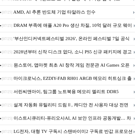
AMD, AI 추론 반도체 기업 타알라스 인수
[07/25]
DRAM 부족에 애플 A20 Pro 생산 차질, 10억 달러 규모 웨이
[07/25]
퍼 대기
'부산인디커넥트페스티벌 2026', 온라인 페스티벌 7일 공식
[07/25]
개막... 22일간 진행
2028년부터 신작 디스크 없다, 소니 PS5 신규 패키지에 경고
[07/25]
문 추가
원스토어, 앱마켓 최초 AI 창작 게임 전문관 AI Games 오픈
[07/25]
마이크로닉스, EZDIY-FAB RH01 ARGB 메모리 히트싱크 출
[07/25]
시
서린씨앤아이, 팀그룹 노트북용 메모리 엘리트 DDR5
[07/25]
5600MHz 16GB 출시
설계 자동화 유틸리티 드림Ⅱ, 캐디안 전 사용자 대상 전면
[07/25]
무상 배포
이스트시큐리티-퓨리오사AI, AI 보안 인프라 공동개발… 차
[07/25]
세대 AI 보안 플랫폼 구축
LG전자, 대형 TV 구독시 스탠바이미2 구독료 반값 프로모션
[07/25]