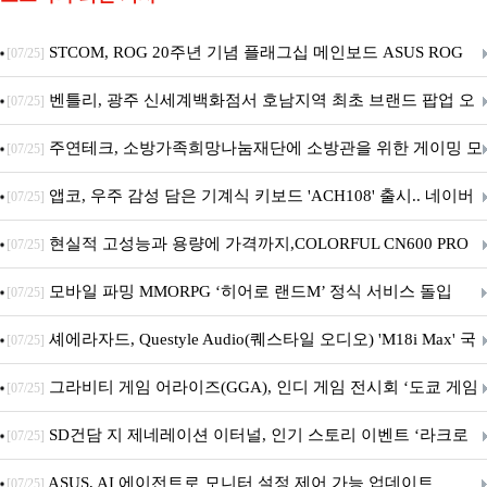
STCOM, ROG 20주년 기념 플래그십 메인보드 ASUS ROG
[07/25]
Crosshair X870E EDITION 20 국내 출시 예정
벤틀리, 광주 신세계백화점서 호남지역 최초 브랜드 팝업 오
[07/25]
픈
주연테크, 소방가족희망나눔재단에 소방관을 위한 게이밍 모
[07/25]
니터·스마트 펫 침대 기부
앱코, 우주 감성 담은 기계식 키보드 'ACH108' 출시.. 네이버
[07/25]
브랜드데이 기획전 진행
현실적 고성능과 용량에 가격까지,COLORFUL CN600 PRO
[07/25]
M.2 NVMe 디앤디컴 1TB
모바일 파밍 MMORPG ‘히어로 랜드M’ 정식 서비스 돌입
[07/25]
셰에라자드, Questyle Audio(퀘스타일 오디오) 'M18i Max' 국
[07/25]
내 정식 출시
그라비티 게임 어라이즈(GGA), 인디 게임 전시회 ‘도쿄 게임
[07/25]
던전 13’ 참가!
SD건담 지 제네레이션 이터널, 인기 스토리 이벤트 ‘라크로
[07/25]
아의 용사’ 재개최 및 풍성한 기념 이벤트 실시!
ASUS, AI 에이전트로 모니터 설정 제어 가능 업데이트
[07/25]