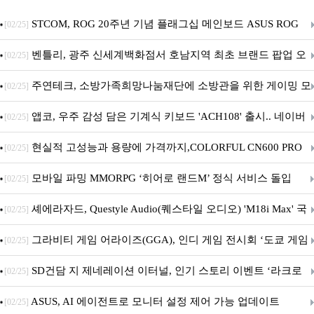
STCOM, ROG 20주년 기념 플래그십 메인보드 ASUS ROG
[02/25]
Crosshair X870E EDITION 20 국내 출시 예정
벤틀리, 광주 신세계백화점서 호남지역 최초 브랜드 팝업 오
[02/25]
픈
주연테크, 소방가족희망나눔재단에 소방관을 위한 게이밍 모
[02/25]
니터·스마트 펫 침대 기부
앱코, 우주 감성 담은 기계식 키보드 'ACH108' 출시.. 네이버
[02/25]
브랜드데이 기획전 진행
현실적 고성능과 용량에 가격까지,COLORFUL CN600 PRO
[02/25]
M.2 NVMe 디앤디컴 1TB
모바일 파밍 MMORPG ‘히어로 랜드M’ 정식 서비스 돌입
[02/25]
셰에라자드, Questyle Audio(퀘스타일 오디오) 'M18i Max' 국
[02/25]
내 정식 출시
그라비티 게임 어라이즈(GGA), 인디 게임 전시회 ‘도쿄 게임
[02/25]
던전 13’ 참가!
SD건담 지 제네레이션 이터널, 인기 스토리 이벤트 ‘라크로
[02/25]
아의 용사’ 재개최 및 풍성한 기념 이벤트 실시!
ASUS, AI 에이전트로 모니터 설정 제어 가능 업데이트
[02/25]