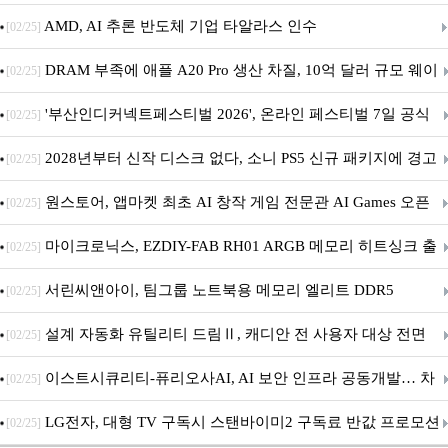
AMD, AI 추론 반도체 기업 타알라스 인수
[02/25]
DRAM 부족에 애플 A20 Pro 생산 차질, 10억 달러 규모 웨이
[02/25]
퍼 대기
'부산인디커넥트페스티벌 2026', 온라인 페스티벌 7일 공식
[02/25]
개막... 22일간 진행
2028년부터 신작 디스크 없다, 소니 PS5 신규 패키지에 경고
[02/25]
문 추가
원스토어, 앱마켓 최초 AI 창작 게임 전문관 AI Games 오픈
[02/25]
마이크로닉스, EZDIY-FAB RH01 ARGB 메모리 히트싱크 출
[02/25]
시
서린씨앤아이, 팀그룹 노트북용 메모리 엘리트 DDR5
[02/25]
5600MHz 16GB 출시
설계 자동화 유틸리티 드림Ⅱ, 캐디안 전 사용자 대상 전면
[02/25]
무상 배포
이스트시큐리티-퓨리오사AI, AI 보안 인프라 공동개발… 차
[02/25]
세대 AI 보안 플랫폼 구축
LG전자, 대형 TV 구독시 스탠바이미2 구독료 반값 프로모션
[02/25]