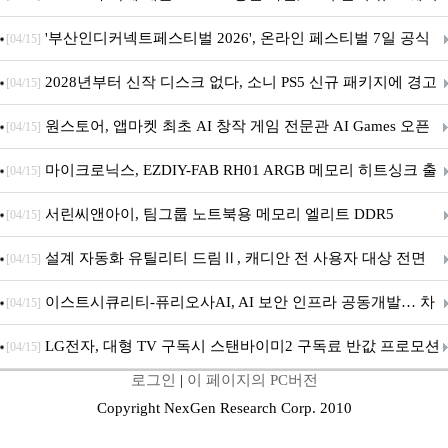
퍼 대기
'부산인디커넥트페스티벌 2026', 온라인 페스티벌 7일 공식
[04/15]
개막... 22일간 진행
2028년부터 신작 디스크 없다, 소니 PS5 신규 패키지에 경고
[04/15]
문 추가
원스토어, 앱마켓 최초 AI 창작 게임 전문관 AI Games 오픈
[04/15]
마이크로닉스, EZDIY-FAB RH01 ARGB 메모리 히트싱크 출
[04/15]
시
서린씨앤아이, 팀그룹 노트북용 메모리 엘리트 DDR5
[04/15]
5600MHz 16GB 출시
설계 자동화 유틸리티 드림Ⅱ, 캐디안 전 사용자 대상 전면
[04/15]
무상 배포
이스트시큐리티-퓨리오사AI, AI 보안 인프라 공동개발… 차
[04/15]
세대 AI 보안 플랫폼 구축
LG전자, 대형 TV 구독시 스탠바이미2 구독료 반값 프로모션
[04/15]
로그인
|
이 페이지의 PC버전
Copyright NexGen Research Corp. 2010