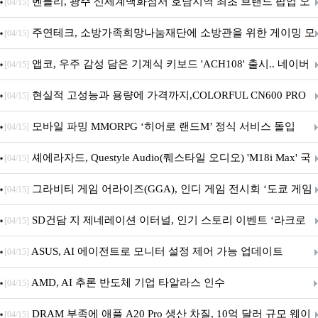
Crosshair X870E EDITION 20 국내 출시 예정
벤틀리, 광주 신세계백화점서 호남지역 최초 브랜드 팝업 오
[04/15]
픈
주연테크, 소방가족희망나눔재단에 소방관을 위한 게이밍 모
[04/15]
니터·스마트 펫 침대 기부
앱코, 우주 감성 담은 기계식 키보드 'ACH108' 출시.. 네이버
[04/15]
브랜드데이 기획전 진행
현실적 고성능과 용량에 가격까지,COLORFUL CN600 PRO
[04/15]
M.2 NVMe 디앤디컴 1TB
모바일 파밍 MMORPG ‘히어로 랜드M’ 정식 서비스 돌입
[04/15]
셰에라자드, Questyle Audio(퀘스타일 오디오) 'M18i Max' 국
[04/15]
내 정식 출시
그라비티 게임 어라이즈(GGA), 인디 게임 전시회 ‘도쿄 게임
[04/15]
던전 13’ 참가!
SD건담 지 제네레이션 이터널, 인기 스토리 이벤트 ‘라크로
[04/15]
아의 용사’ 재개최 및 풍성한 기념 이벤트 실시!
ASUS, AI 에이전트로 모니터 설정 제어 가능 업데이트
[04/15]
AMD, AI 추론 반도체 기업 타알라스 인수
[04/15]
DRAM 부족에 애플 A20 Pro 생산 차질, 10억 달러 규모 웨이
[04/15]