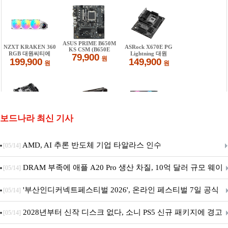
보드나라 최신 기사
AMD, AI 추론 반도체 기업 타알라스 인수
[05/14]
DRAM 부족에 애플 A20 Pro 생산 차질, 10억 달러 규모 웨이
[05/14]
퍼 대기
'부산인디커넥트페스티벌 2026', 온라인 페스티벌 7일 공식
[05/14]
개막... 22일간 진행
2028년부터 신작 디스크 없다, 소니 PS5 신규 패키지에 경고
[05/14]