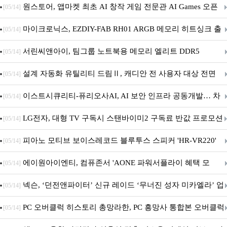
문 추가
원스토어, 앱마켓 최초 AI 창작 게임 전문관 AI Games 오픈
[05/14]
마이크로닉스, EZDIY-FAB RH01 ARGB 메모리 히트싱크 출
[05/14]
시
서린씨앤아이, 팀그룹 노트북용 메모리 엘리트 DDR5
[05/14]
5600MHz 16GB 출시
설계 자동화 유틸리티 드림Ⅱ, 캐디안 전 사용자 대상 전면
[05/14]
무상 배포
이스트시큐리티-퓨리오사AI, AI 보안 인프라 공동개발… 차
[05/14]
세대 AI 보안 플랫폼 구축
LG전자, 대형 TV 구독시 스탠바이미2 구독료 반값 프로모션
[05/14]
피아노 모티브 보이스레코드 블루투스 스피커 'HR-VR220'
[05/14]
출시
에이원아이엔티, 컴퓨존서 'AONE 파워서플라이 혜택 모
[05/14]
음.ZIP' 이벤트 진행
넥슨, ‘던전앤파이터’ 신규 레이드 ‘무너진 성자 미카엘라’ 업
[05/14]
데이트!
PC 오버클럭 히스토리 총망라한, PC 흥망사 통합본 오버클럭
[05/14]