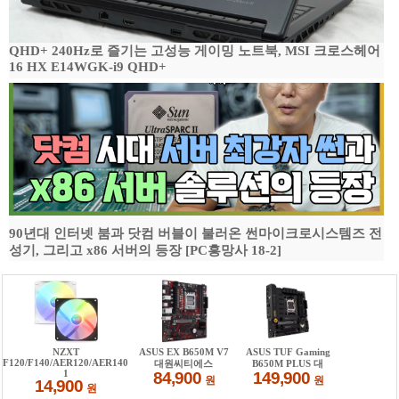
QHD+ 240Hz로 즐기는 고성능 게이밍 노트북, MSI 크로스헤어
16 HX E14WGK-i9 QHD+
90년대 인터넷 붐과 닷컴 버블이 불러온 썬마이크로시스템즈 전
성기, 그리고 x86 서버의 등장 [PC흥망사 18-2]