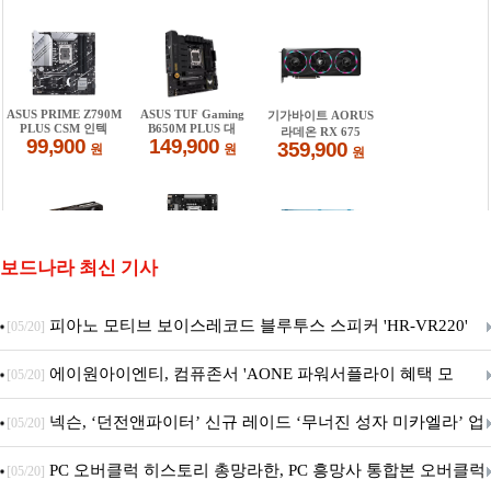
보드나라 최신 기사
피아노 모티브 보이스레코드 블루투스 스피커 'HR-VR220'
[05/20]
출시
에이원아이엔티, 컴퓨존서 'AONE 파워서플라이 혜택 모
[05/20]
음.ZIP' 이벤트 진행
넥슨, ‘던전앤파이터’ 신규 레이드 ‘무너진 성자 미카엘라’ 업
[05/20]
데이트!
PC 오버클럭 히스토리 총망라한, PC 흥망사 통합본 오버클럭
[05/20]