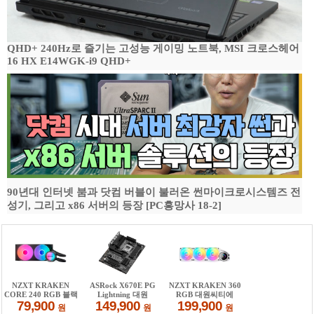
QHD+ 240Hz로 즐기는 고성능 게이밍 노트북, MSI 크로스헤어
16 HX E14WGK-i9 QHD+
90년대 인터넷 붐과 닷컴 버블이 불러온 썬마이크로시스템즈 전
성기, 그리고 x86 서버의 등장 [PC흥망사 18-2]