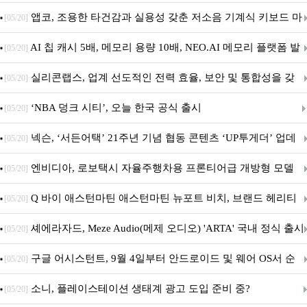
특집(1-4편)
앱코, 조용한 타건감과 실용성 갖춘 저소음 기계식 키보드 마
[05/20]
우스 세트 'KM580' 출시
AI 칩 캐시 5배, 메모리 용량 10배, NEO.AI 메모리 플랫폼 발
[05/20]
표
실리콘랩스, 업계 선도적인 전력 효율, 보안 및 통합성을 갖
[05/20]
춘 초저전력 블루투스 LE SoC ‘BG2B’ 공개
‘NBA 덩크 시티’, 오늘 한국 공식 출시
[05/20]
넥슨, ‘서든어택’ 21주년 기념 협동 콘텐츠 ‘UP투게더’ 업데
[05/20]
이트
엔비디아, 로보택시 자율주행차용 프론티어급 개방형 모델
[05/20]
‘알파마요 2 슈퍼’ 상업적 이용 가능
Q 바이 애스턴마틴 애스턴마틴 뉴포트 비치, 브랜드 헤리티
[05/20]
지 담은 ‘헤리티지 에디션 컬렉션’ 공개
셰에라자드, Meze Audio(메제 오디오) 'ARTA' 국내 정식 출시
[05/20]
구글 어시스턴트, 9월 4일부터 안드로이드 및 웨어 OS서 순
[05/20]
차 서비스 종료
소니, 플레이스테이션 생태계 광고 도입 준비 중?
[05/20]