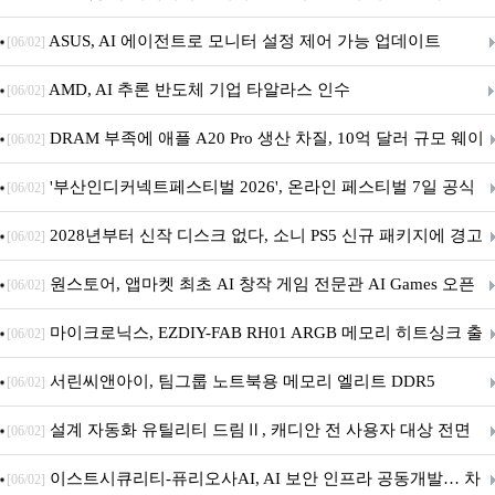
아의 용사’ 재개최 및 풍성한 기념 이벤트 실시!
ASUS, AI 에이전트로 모니터 설정 제어 가능 업데이트
[06/02]
AMD, AI 추론 반도체 기업 타알라스 인수
[06/02]
DRAM 부족에 애플 A20 Pro 생산 차질, 10억 달러 규모 웨이
[06/02]
퍼 대기
'부산인디커넥트페스티벌 2026', 온라인 페스티벌 7일 공식
[06/02]
개막... 22일간 진행
2028년부터 신작 디스크 없다, 소니 PS5 신규 패키지에 경고
[06/02]
문 추가
원스토어, 앱마켓 최초 AI 창작 게임 전문관 AI Games 오픈
[06/02]
마이크로닉스, EZDIY-FAB RH01 ARGB 메모리 히트싱크 출
[06/02]
시
서린씨앤아이, 팀그룹 노트북용 메모리 엘리트 DDR5
[06/02]
5600MHz 16GB 출시
설계 자동화 유틸리티 드림Ⅱ, 캐디안 전 사용자 대상 전면
[06/02]
무상 배포
이스트시큐리티-퓨리오사AI, AI 보안 인프라 공동개발… 차
[06/02]