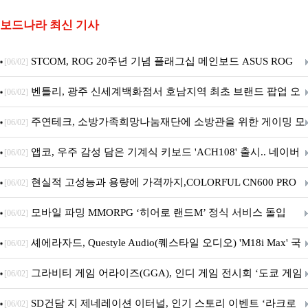
보드나라 최신 기사
STCOM, ROG 20주년 기념 플래그십 메인보드 ASUS ROG
[06/02]
Crosshair X870E EDITION 20 국내 출시 예정
벤틀리, 광주 신세계백화점서 호남지역 최초 브랜드 팝업 오
[06/02]
픈
주연테크, 소방가족희망나눔재단에 소방관을 위한 게이밍 모
[06/02]
니터·스마트 펫 침대 기부
앱코, 우주 감성 담은 기계식 키보드 'ACH108' 출시.. 네이버
[06/02]
브랜드데이 기획전 진행
현실적 고성능과 용량에 가격까지,COLORFUL CN600 PRO
[06/02]
M.2 NVMe 디앤디컴 1TB
모바일 파밍 MMORPG ‘히어로 랜드M’ 정식 서비스 돌입
[06/02]
셰에라자드, Questyle Audio(퀘스타일 오디오) 'M18i Max' 국
[06/02]
내 정식 출시
그라비티 게임 어라이즈(GGA), 인디 게임 전시회 ‘도쿄 게임
[06/02]
던전 13’ 참가!
SD건담 지 제네레이션 이터널, 인기 스토리 이벤트 ‘라크로
[06/02]