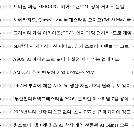
M.2 NVMe 디앤디컴 1TB
모바일 파밍 MMORPG ‘히어로 랜드M’ 정식 서비스 돌입
[06/08]
셰에라자드, Questyle Audio(퀘스타일 오디오) 'M18i Max' 국
[06/08]
내 정식 출시
그라비티 게임 어라이즈(GGA), 인디 게임 전시회 ‘도쿄 게임
[06/08]
던전 13’ 참가!
SD건담 지 제네레이션 이터널, 인기 스토리 이벤트 ‘라크로
[06/08]
아의 용사’ 재개최 및 풍성한 기념 이벤트 실시!
ASUS, AI 에이전트로 모니터 설정 제어 가능 업데이트
[06/08]
AMD, AI 추론 반도체 기업 타알라스 인수
[06/08]
DRAM 부족에 애플 A20 Pro 생산 차질, 10억 달러 규모 웨이
[06/08]
퍼 대기
'부산인디커넥트페스티벌 2026', 온라인 페스티벌 7일 공식
[06/08]
개막... 22일간 진행
2028년부터 신작 디스크 없다, 소니 PS5 신규 패키지에 경고
[06/08]
문 추가
원스토어, 앱마켓 최초 AI 창작 게임 전문관 AI Games 오픈
[06/08]