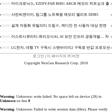
마이크로닉스, EZDIY-FAB RH01 ARGB 메모리 히트싱크 출
[06/08]
시
서린씨앤아이, 팀그룹 노트북용 메모리 엘리트 DDR5
[06/08]
5600MHz 16GB 출시
설계 자동화 유틸리티 드림Ⅱ, 캐디안 전 사용자 대상 전면
[06/08]
무상 배포
이스트시큐리티-퓨리오사AI, AI 보안 인프라 공동개발… 차
[06/08]
세대 AI 보안 플랫폼 구축
LG전자, 대형 TV 구독시 스탠바이미2 구독료 반값 프로모션
[06/08]
로그인
|
이 페이지의 PC버전
Copyright NexGen Research Corp. 2010
Warning
: Unknown: write failed: No space left on device (28) in
Unknown
on line
0
Warning
: Unknown: Failed to write session data (files). Please verify