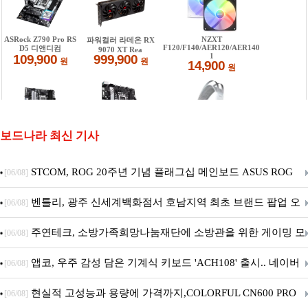
보드나라 최신 기사
STCOM, ROG 20주년 기념 플래그십 메인보드 ASUS ROG
[06/08]
Crosshair X870E EDITION 20 국내 출시 예정
벤틀리, 광주 신세계백화점서 호남지역 최초 브랜드 팝업 오
[06/08]
픈
주연테크, 소방가족희망나눔재단에 소방관을 위한 게이밍 모
[06/08]
니터·스마트 펫 침대 기부
앱코, 우주 감성 담은 기계식 키보드 'ACH108' 출시.. 네이버
[06/08]
브랜드데이 기획전 진행
현실적 고성능과 용량에 가격까지,COLORFUL CN600 PRO
[06/08]