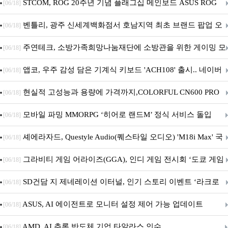
STCOM, ROG 20주년 기념 플래그십 메인보드 ASUS ROG
[06/18]
Crosshair X870E EDITION 20 국내 출시 예정
벤틀리, 광주 신세계백화점서 호남지역 최초 브랜드 팝업 오
[06/18]
픈
주연테크, 소방가족희망나눔재단에 소방관을 위한 게이밍 모
[06/18]
니터·스마트 펫 침대 기부
앱코, 우주 감성 담은 기계식 키보드 'ACH108' 출시.. 네이버
[06/18]
브랜드데이 기획전 진행
현실적 고성능과 용량에 가격까지,COLORFUL CN600 PRO
[06/18]
M.2 NVMe 디앤디컴 1TB
모바일 파밍 MMORPG ‘히어로 랜드M’ 정식 서비스 돌입
[06/18]
셰에라자드, Questyle Audio(퀘스타일 오디오) 'M18i Max' 국
[06/18]
내 정식 출시
그라비티 게임 어라이즈(GGA), 인디 게임 전시회 ‘도쿄 게임
[06/18]
던전 13’ 참가!
SD건담 지 제네레이션 이터널, 인기 스토리 이벤트 ‘라크로
[06/18]
아의 용사’ 재개최 및 풍성한 기념 이벤트 실시!
ASUS, AI 에이전트로 모니터 설정 제어 가능 업데이트
[06/18]
AMD, AI 추론 반도체 기업 타알라스 인수
[06/18]