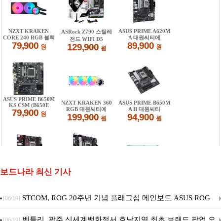
보드나라 최신 기사
STCOM, ROG 20주년 기념 플래그십 메인보드 ASUS ROG
[06/19]
Crosshair X870E EDITION 20 국내 출시 예정
벤틀리, 광주 신세계백화점서 호남지역 최초 브랜드 팝업 오
[06/19]