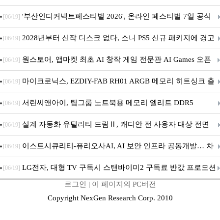
퍼 대기
'부산인디커넥트페스티벌 2026', 온라인 페스티벌 7일 공식
[06/19]
개막... 22일간 진행
2028년부터 신작 디스크 없다, 소니 PS5 신규 패키지에 경고
[06/19]
문 추가
원스토어, 앱마켓 최초 AI 창작 게임 전문관 AI Games 오픈
[06/19]
마이크로닉스, EZDIY-FAB RH01 ARGB 메모리 히트싱크 출
[06/19]
시
서린씨앤아이, 팀그룹 노트북용 메모리 엘리트 DDR5
[06/19]
5600MHz 16GB 출시
설계 자동화 유틸리티 드림Ⅱ, 캐디안 전 사용자 대상 전면
[06/19]
무상 배포
이스트시큐리티-퓨리오사AI, AI 보안 인프라 공동개발… 차
[06/19]
세대 AI 보안 플랫폼 구축
LG전자, 대형 TV 구독시 스탠바이미2 구독료 반값 프로모션
[06/19]
로그인
|
이 페이지의 PC버전
Copyright NexGen Research Corp. 2010