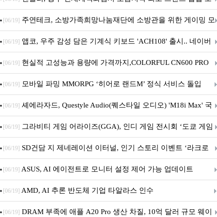
픈
주연테크, 소방가족희망나눔재단에 소방관을 위한 게이밍 모
[06/19]
니터·스마트 펫 침대 기부
앱코, 우주 감성 담은 기계식 키보드 'ACH108' 출시.. 네이버
[06/19]
브랜드데이 기획전 진행
현실적 고성능과 용량에 가격까지,COLORFUL CN600 PRO
[06/19]
M.2 NVMe 디앤디컴 1TB
모바일 파밍 MMORPG ‘히어로 랜드M’ 정식 서비스 돌입
[06/19]
셰에라자드, Questyle Audio(퀘스타일 오디오) 'M18i Max' 국
[06/19]
내 정식 출시
그라비티 게임 어라이즈(GGA), 인디 게임 전시회 ‘도쿄 게임
[06/19]
던전 13’ 참가!
SD건담 지 제네레이션 이터널, 인기 스토리 이벤트 ‘라크로
[06/19]
아의 용사’ 재개최 및 풍성한 기념 이벤트 실시!
ASUS, AI 에이전트로 모니터 설정 제어 가능 업데이트
[06/19]
AMD, AI 추론 반도체 기업 타알라스 인수
[06/19]
DRAM 부족에 애플 A20 Pro 생산 차질, 10억 달러 규모 웨이
[06/19]