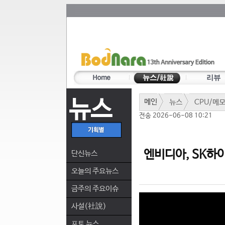
뉴스
메인
뉴스
CPU/메
전송 2026-06-08 10:21
엔비디아, SK하이
단신뉴스
오늘의 주요뉴스
금주의 주요이슈
사설(社說)
포토 뉴스