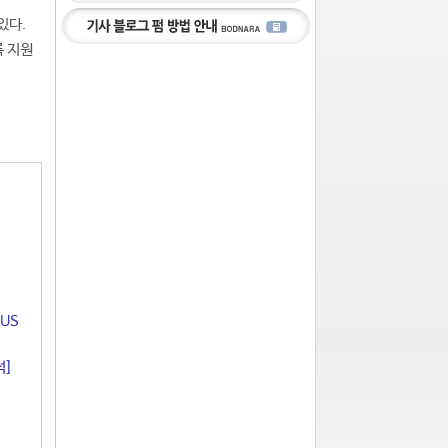
있다.
록 지원
US
석]