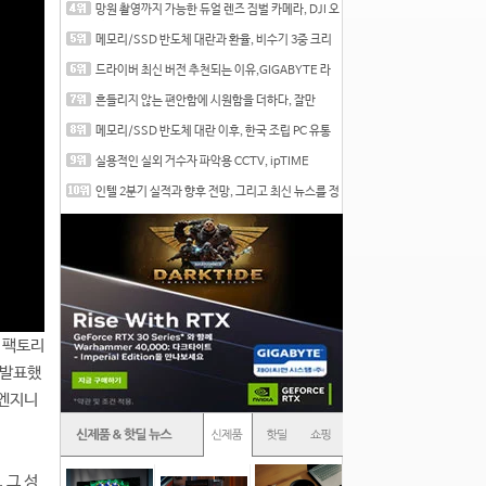
망원 촬영까지 가능한 듀얼 렌즈 짐벌 카메라, DJI 오
즈
메모리/SSD 반도체 대란과 환율, 비수기 3중 크리
를 맞는
드라이버 최신 버전 추천되는 이유,GIGABYTE 라
데온 RX 7
흔들리지 않는 편안함에 시원함을 더하다, 잘만
CNPS12X
메모리/SSD 반도체 대란 이후, 한국 조립 PC 유통
시장은
실용적인 실외 거수자 파악용 CCTV, ipTIME
C500-Outdoor
인텔 2분기 실적과 향후 전망, 그리고 최신 뉴스를 정
리
I 팩토리
 발표했
 엔지니
 그 성