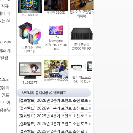
 컴퓨
젠하이저 모멘텀 5
커세어 3200D
세대 메
TCL A400M
와이어
는 AI
Newsync
사 협력
델 네트워킹
P27UHD IPS 4K
다크플래쉬, 실속
Z9500 이더넷
HDR
계와 제
더한 18,
 말했
엡손 워크포스
 구축이
삼성전자 NX3000
DS-40 모바
BL2423PT
맞춰 메
I 인프
[결과발표] 2026년 2분기 포인트 소진 로또
13
엔비디아
[결과발표] 2026년 1분기 포인트 소진 로또
15
 컴퓨팅
[결과발표] 2025년 4분기 포인트 소진 로또
17
[결과발표] 2025년 3분기 포인트 소진 로또
16
[결과발표] 2025년 2분기 포인트 소진 로
18