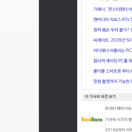
가레나, ‘몬스터헌터 아
엔비디아 지포스 RTx 
원작 훼손 우려 불식? 
씨게이트, 2028년 50
어디에나 어울리는 PCIe 
합리적 게이밍 PC를 위한
폴더블 스마트폰 부터 A
망원 촬영까지 가능한 듀
이 기사의 의견 보기
트위터 베타서비스
기자의 시각이 항
2014년부터 어