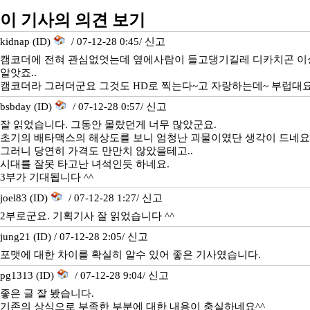
이 기사의 의견 보기
kidnap (ID)
/ 07-12-28 0:45/
신고
캠코더에 전혀 관심없엇는데 옆에사람이 들고댕기길레 디카치곤 
알앗죠..
캠코더라 그러더군요 그것도 HD로 찍는다~고 자랑하는데~ 부럽대요.
bsbday (ID)
/ 07-12-28 0:57/
신고
잘 읽었습니다. 그동안 몰랐던게 너무 많았군요.
초기의 배타맥스의 해상도를 보니 엄청난 괴물이였단 생각이 드네요
그러니 당연히 가격도 만만치 않았을테고..
시대를 잘못 타고난 녀석인듯 하네요.
3부가 기대됩니다 ^^
joel83 (ID)
/ 07-12-28 1:27/
신고
2부로군요. 기획기사 잘 읽었습니다 ^^
jung21 (ID) / 07-12-28 2:05/
신고
포맷에 대한 차이를 확실히 알수 있어 좋은 기사였습니다.
pg1313 (ID)
/ 07-12-28 9:04/
신고
좋은 글 잘 봤습니다.
기존의 상식으로 부족한 부분에 대한 내용이 충실하네요^^