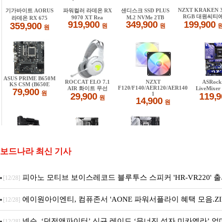
보드나라 최신 기사
피아노 모티브 보이스레코드 블루투스 스피커 'HR-VR220' 
[12/28]
에이원아이엔티, 컴퓨존서 'AONE 파워서플라이 혜택 모음.ZI
[12/28]
넥슨, ‘던전앤파이터’ 신규 레이드 ‘무너진 성자 미카엘라’ 업
[12/28]