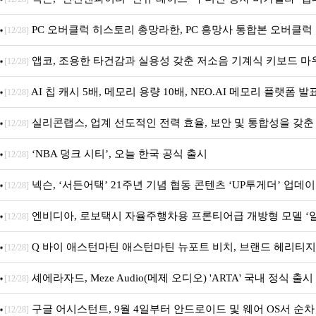
PC 오버클럭 히스토리 총망라한, PC 흥망사 통합본 오버클럭 특
[12/28]
앱코, 조용한 타건감과 실용성 갖춘 저소음 기계식 키보드 마우스
[12/28]
AI 칩 캐시 5배, 메모리 용량 10배, NEO.AI 메모리 플랫폼 발
[12/28]
실리콘랩스, 업계 선도적인 전력 효율, 보안 및 통합성을 갖춘
[12/28]
SoC ‘BG2B’ 공개
‘NBA 덩크 시티’, 오늘 한국 공식 출시
[12/28]
넥슨, ‘서든어택’ 21주년 기념 협동 콘텐츠 ‘UP투게더’ 업데
[12/28]
엔비디아, 로보택시 자율주행차용 프론티어급 개방형 모델 ‘알
[12/28]
이용 가능
Q 바이 애스턴마틴 애스턴마틴 뉴포트 비치, 브랜드 헤리티지
[12/28]
컬렉션’ 공개
셰에라자드, Meze Audio(메제 오디오) 'ARTA' 국내 정식 출시
[12/28]
구글 어시스턴트, 9월 4일부터 안드로이드 및 웨어 OS서 순차
[12/28]