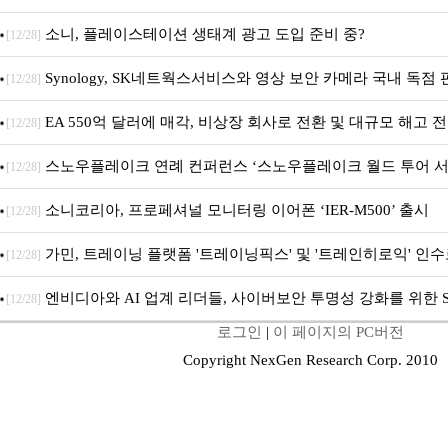
소니, 플레이스테이션 생태계 광고 도입 준비 중?
[12/28]
Synology, SK네트웍스서비스와 영상 보안 카메라 국내 독점
[12/28]
EA 550억 달러에 매각, 비상장 회사로 전환 및 대규모 해고 
[12/28]
스노우플레이크 연례 컨퍼런스 ‘스노우플레이크 월드 투어 서
[12/28]
소니코리아, 프로페셔널 모니터링 이어폰 ‘IER-M500’ 출시
[12/28]
가민, 트레이닝 플랫폼 '트레이닝픽스' 및 '트레인히로익' 인
[12/28]
훈련 지원 확대
엔비디아와 AI 업계 리더들, 사이버보안 투명성 강화를 위한 
[12/28]
로그인
|
이 페이지의 PC버전
Copyright NexGen Research Corp. 2010