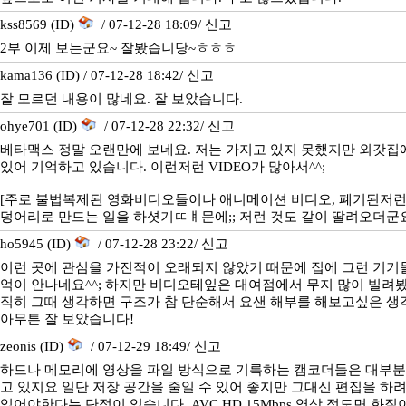
kss8569 (ID)
/ 07-12-28 18:09/
신고
2부 이제 보는군요~ 잘봤습니당~ㅎㅎㅎ
kama136 (ID) / 07-12-28 18:42/
신고
잘 모르던 내용이 많네요. 잘 보았습니다.
ohye701 (ID)
/ 07-12-28 22:32/
신고
베타맥스 정말 오랜만에 보네요. 저는 가지고 있지 못했지만 외갓집
있어 기억하고 있습니다. 이런저런 VIDEO가 많아서^^;
[주로 불법복제된 영화비디오들이나 애니메이션 비디오, 폐기된저
덩어리로 만드는 일을 하셧기ㅤㄸㅒㅤ문에;; 저런 것도 같이 딸려오더군요.
ho5945 (ID)
/ 07-12-28 23:22/
신고
이런 곳에 관심을 가진적이 오래되지 않았기 때문에 집에 그런 기기
억이 안나네요^^; 하지만 비디오테잎은 대여점에서 무지 많이 빌려봤
직히 그때 생각하면 구조가 참 단순해서 요샌 해부를 해보고싶은 생
아무튼 잘 보았습니다!
zeonis (ID)
/ 07-12-29 18:49/
신고
하드나 메모리에 영상을 파일 방식으로 기록하는 캠코더들은 대부분이
고 있지요 일단 저장 공간을 줄일 수 있어 좋지만 그대신 편집을 하
있어야한다는 단점이 있습니다. AVC HD 15Mbps 영상 정도면 화질