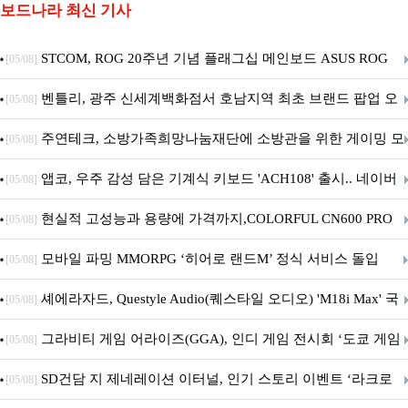
보드나라 최신 기사
STCOM, ROG 20주년 기념 플래그십 메인보드 ASUS ROG
[05/08]
Crosshair X870E EDITION 20 국내 출시 예정
벤틀리, 광주 신세계백화점서 호남지역 최초 브랜드 팝업 오
[05/08]
픈
주연테크, 소방가족희망나눔재단에 소방관을 위한 게이밍 모
[05/08]
니터·스마트 펫 침대 기부
앱코, 우주 감성 담은 기계식 키보드 'ACH108' 출시.. 네이버
[05/08]
브랜드데이 기획전 진행
현실적 고성능과 용량에 가격까지,COLORFUL CN600 PRO
[05/08]
M.2 NVMe 디앤디컴 1TB
모바일 파밍 MMORPG ‘히어로 랜드M’ 정식 서비스 돌입
[05/08]
셰에라자드, Questyle Audio(퀘스타일 오디오) 'M18i Max' 국
[05/08]
내 정식 출시
그라비티 게임 어라이즈(GGA), 인디 게임 전시회 ‘도쿄 게임
[05/08]
던전 13’ 참가!
SD건담 지 제네레이션 이터널, 인기 스토리 이벤트 ‘라크로
[05/08]