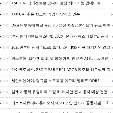
아의 용사’ 재개최 및 풍성한 기념 이벤트 실시!
ASUS, AI 에이전트로 모니터 설정 제어 가능 업데이트
[05/08]
AMD, AI 추론 반도체 기업 타알라스 인수
[05/08]
DRAM 부족에 애플 A20 Pro 생산 차질, 10억 달러 규모 웨이
[05/08]
퍼 대기
'부산인디커넥트페스티벌 2026', 온라인 페스티벌 7일 공식
[05/08]
개막... 22일간 진행
2028년부터 신작 디스크 없다, 소니 PS5 신규 패키지에 경고
[05/08]
문 추가
원스토어, 앱마켓 최초 AI 창작 게임 전문관 AI Games 오픈
[05/08]
마이크로닉스, EZDIY-FAB RH01 ARGB 메모리 히트싱크 출
[05/08]
시
서린씨앤아이, 팀그룹 노트북용 메모리 엘리트 DDR5
[05/08]
5600MHz 16GB 출시
설계 자동화 유틸리티 드림Ⅱ, 캐디안 전 사용자 대상 전면
[05/08]
무상 배포
이스트시큐리티-퓨리오사AI, AI 보안 인프라 공동개발… 차
[05/08]