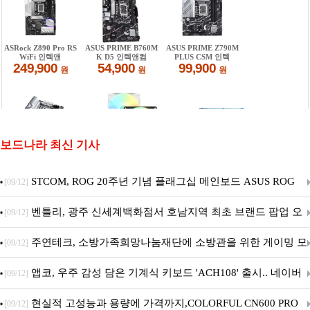
보드나라 최신 기사
STCOM, ROG 20주년 기념 플래그십 메인보드 ASUS ROG
[09/12]
Crosshair X870E EDITION 20 국내 출시 예정
벤틀리, 광주 신세계백화점서 호남지역 최초 브랜드 팝업 오
[09/12]
픈
주연테크, 소방가족희망나눔재단에 소방관을 위한 게이밍 모
[09/12]
니터·스마트 펫 침대 기부
앱코, 우주 감성 담은 기계식 키보드 'ACH108' 출시.. 네이버
[09/12]
브랜드데이 기획전 진행
현실적 고성능과 용량에 가격까지,COLORFUL CN600 PRO
[09/12]