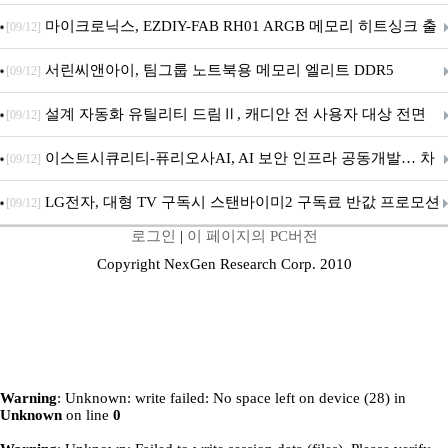
마이크로닉스, EZDIY-FAB RH01 ARGB 메모리 히트싱크 출
[09/12]
시
서린씨앤아이, 팀그룹 노트북용 메모리 엘리트 DDR5
[09/12]
5600MHz 16GB 출시
설계 자동화 유틸리티 드림Ⅱ, 캐디안 전 사용자 대상 전면
[09/12]
무상 배포
이스트시큐리티-퓨리오사AI, AI 보안 인프라 공동개발… 차
[09/12]
세대 AI 보안 플랫폼 구축
LG전자, 대형 TV 구독시 스탠바이미2 구독료 반값 프로모션
[09/12]
로그인
|
이 페이지의 PC버전
Copyright NexGen Research Corp. 2010
Warning
: Unknown: write failed: No space left on device (28) in
Unknown
on line
0