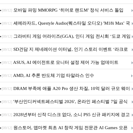
M.2 NVMe 디앤디컴 1TB
모바일 파밍 MMORPG ‘히어로 랜드M’ 정식 서비스 돌입
[09/12]
셰에라자드, Questyle Audio(퀘스타일 오디오) 'M18i Max' 국
[09/12]
내 정식 출시
그라비티 게임 어라이즈(GGA), 인디 게임 전시회 ‘도쿄 게임
[09/12]
던전 13’ 참가!
SD건담 지 제네레이션 이터널, 인기 스토리 이벤트 ‘라크로
[09/12]
아의 용사’ 재개최 및 풍성한 기념 이벤트 실시!
ASUS, AI 에이전트로 모니터 설정 제어 가능 업데이트
[09/12]
AMD, AI 추론 반도체 기업 타알라스 인수
[09/12]
DRAM 부족에 애플 A20 Pro 생산 차질, 10억 달러 규모 웨이
[09/12]
퍼 대기
'부산인디커넥트페스티벌 2026', 온라인 페스티벌 7일 공식
[09/12]
개막... 22일간 진행
2028년부터 신작 디스크 없다, 소니 PS5 신규 패키지에 경고
[09/12]
문 추가
원스토어, 앱마켓 최초 AI 창작 게임 전문관 AI Games 오픈
[09/12]