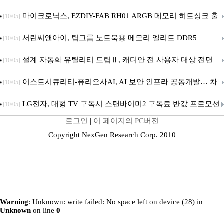
마이크로닉스, EZDIY-FAB RH01 ARGB 메모리 히트싱크 출
[10/05]
시
서린씨앤아이, 팀그룹 노트북용 메모리 엘리트 DDR5
[10/05]
5600MHz 16GB 출시
설계 자동화 유틸리티 드림Ⅱ, 캐디안 전 사용자 대상 전면
[10/05]
무상 배포
이스트시큐리티-퓨리오사AI, AI 보안 인프라 공동개발… 차
[10/05]
세대 AI 보안 플랫폼 구축
LG전자, 대형 TV 구독시 스탠바이미2 구독료 반값 프로모션
[10/05]
로그인
|
이 페이지의 PC버전
Copyright NexGen Research Corp. 2010
Warning
: Unknown: write failed: No space left on device (28) in
Unknown
on line
0