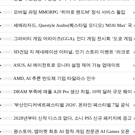
M.2 NVMe 디앤디컴 1TB
모바일 파밍 MMORPG ‘히어로 랜드M’ 정식 서비스 돌입
[10/05]
셰에라자드, Questyle Audio(퀘스타일 오디오) 'M18i Max' 국
[10/05]
내 정식 출시
그라비티 게임 어라이즈(GGA), 인디 게임 전시회 ‘도쿄 게임
[10/05]
던전 13’ 참가!
SD건담 지 제네레이션 이터널, 인기 스토리 이벤트 ‘라크로
[10/05]
아의 용사’ 재개최 및 풍성한 기념 이벤트 실시!
ASUS, AI 에이전트로 모니터 설정 제어 가능 업데이트
[10/05]
AMD, AI 추론 반도체 기업 타알라스 인수
[10/05]
DRAM 부족에 애플 A20 Pro 생산 차질, 10억 달러 규모 웨이
[10/05]
퍼 대기
'부산인디커넥트페스티벌 2026', 온라인 페스티벌 7일 공식
[10/05]
개막... 22일간 진행
2028년부터 신작 디스크 없다, 소니 PS5 신규 패키지에 경고
[10/05]
문 추가
원스토어, 앱마켓 최초 AI 창작 게임 전문관 AI Games 오픈
[10/05]