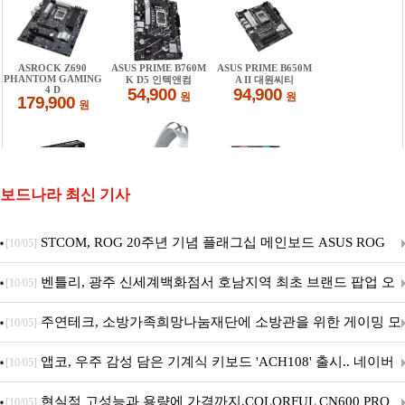
보드나라 최신 기사
STCOM, ROG 20주년 기념 플래그십 메인보드 ASUS ROG
[10/05]
Crosshair X870E EDITION 20 국내 출시 예정
벤틀리, 광주 신세계백화점서 호남지역 최초 브랜드 팝업 오
[10/05]
픈
주연테크, 소방가족희망나눔재단에 소방관을 위한 게이밍 모
[10/05]
니터·스마트 펫 침대 기부
앱코, 우주 감성 담은 기계식 키보드 'ACH108' 출시.. 네이버
[10/05]
브랜드데이 기획전 진행
현실적 고성능과 용량에 가격까지,COLORFUL CN600 PRO
[10/05]