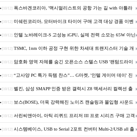
폭스바겐코리아, '맥시멀리스트의 공항 가는 길 with 아틀라
[10/12]
스' 이벤트 실시
미쉐린코리아, 모터바이크 타이어 구매 고객 대상 경품 이벤
[10/12]
트 진행
인텔 노바레이크-S 고성능 iGPU, 실제 전력 소모는 65W 아닌
[10/12]
40W?
TSMC, 1nm 이하 공정 구현 위한 차세대 트랜지스터 기술 개
[10/12]
발
암호화 영역 자체를 숨긴 오픈소스 스텔스 USB '팬텀드라이
[10/12]
브' 공개
“고사양 PC 특가 득템 찬스”… G마켓, '인텔 게이머 데이' 진
[10/12]
행
벨킨, 삼성 SMAPP 인증 받은 갤럭시 Z8 액세서리 컬렉션 출
[10/12]
시
보스(BOSE), 더욱 강력해진 노이즈 캔슬링과 몰입형 사운드
[10/12]
의 ‘QC 헤드폰 2세대’ 출시
서린씨앤아이, 아틱 리퀴드 프리저 III 프로 시리즈 구매 고객
[10/12]
대상 P12 프로 PST 증정 프로모션 진행
시스템베이스, USB to Serial 2포트 컨버터 Multi-2/USB all 출
[10/12]