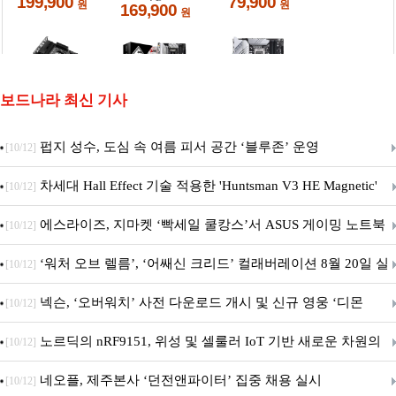
보드나라 최신 기사
펍지 성수, 도심 속 여름 피서 공간 ‘블루존’ 운영
[10/12]
차세대 Hall Effect 기술 적용한 'Huntsman V3 HE Magnetic'
[10/12]
시리즈 출시
에스라이즈, 지마켓 ‘빡세일 쿨캉스’서 ASUS 게이밍 노트북
[10/12]
특별 프로모션 진행
‘워처 오브 렐름’, ‘어쌔신 크리드’ 컬래버레이션 8월 20일 실
[10/12]
시
넥슨, ‘오버워치’ 사전 다운로드 개시 및 신규 영웅 ‘디몬
[10/12]
(D.Mon)’ 공개!
노르딕의 nRF9151, 위성 및 셀룰러 IoT 기반 새로운 차원의
[10/12]
커넥티드 기기 개발 지원
네오플, 제주본사 ‘던전앤파이터’ 집중 채용 실시
[10/12]