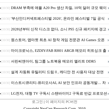
DRAM 부족에 애플 A20 Pro 생산 차질, 10억 달러 규모 웨이
[10/30]
퍼 대기
'부산인디커넥트페스티벌 2026', 온라인 페스티벌 7일 공식
[10/30]
개막... 22일간 진행
2028년부터 신작 디스크 없다, 소니 PS5 신규 패키지에 경고
[10/30]
문 추가
원스토어, 앱마켓 최초 AI 창작 게임 전문관 AI Games 오픈
[10/30]
마이크로닉스, EZDIY-FAB RH01 ARGB 메모리 히트싱크 출
[10/30]
시
서린씨앤아이, 팀그룹 노트북용 메모리 엘리트 DDR5
[10/30]
5600MHz 16GB 출시
설계 자동화 유틸리티 드림Ⅱ, 캐디안 전 사용자 대상 전면
[10/30]
무상 배포
이스트시큐리티-퓨리오사AI, AI 보안 인프라 공동개발… 차
[10/30]
세대 AI 보안 플랫폼 구축
LG전자, 대형 TV 구독시 스탠바이미2 구독료 반값 프로모션
[10/30]
로그인
|
이 페이지의 PC버전
Copyright NexGen Research Corp. 2010