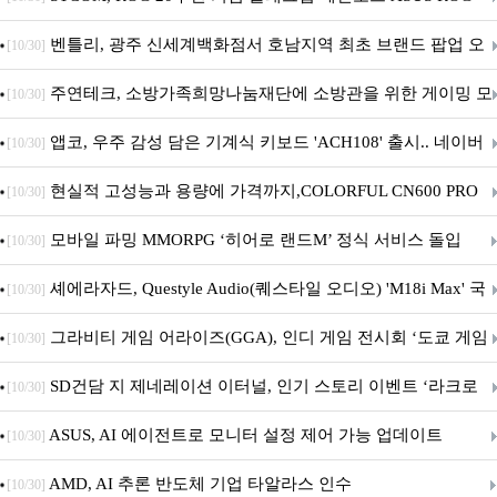
Crosshair X870E EDITION 20 국내 출시 예정
벤틀리, 광주 신세계백화점서 호남지역 최초 브랜드 팝업 오
[10/30]
픈
주연테크, 소방가족희망나눔재단에 소방관을 위한 게이밍 모
[10/30]
니터·스마트 펫 침대 기부
앱코, 우주 감성 담은 기계식 키보드 'ACH108' 출시.. 네이버
[10/30]
브랜드데이 기획전 진행
현실적 고성능과 용량에 가격까지,COLORFUL CN600 PRO
[10/30]
M.2 NVMe 디앤디컴 1TB
모바일 파밍 MMORPG ‘히어로 랜드M’ 정식 서비스 돌입
[10/30]
셰에라자드, Questyle Audio(퀘스타일 오디오) 'M18i Max' 국
[10/30]
내 정식 출시
그라비티 게임 어라이즈(GGA), 인디 게임 전시회 ‘도쿄 게임
[10/30]
던전 13’ 참가!
SD건담 지 제네레이션 이터널, 인기 스토리 이벤트 ‘라크로
[10/30]
아의 용사’ 재개최 및 풍성한 기념 이벤트 실시!
ASUS, AI 에이전트로 모니터 설정 제어 가능 업데이트
[10/30]
AMD, AI 추론 반도체 기업 타알라스 인수
[10/30]