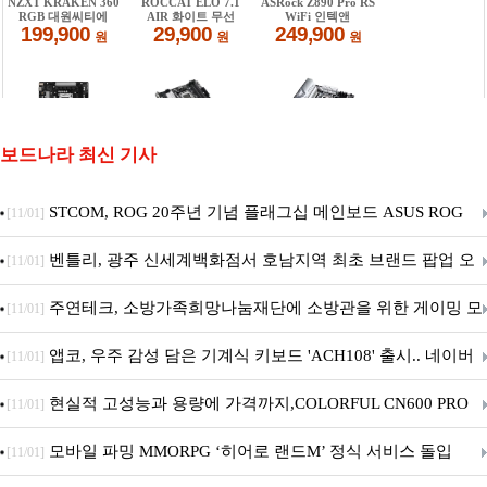
보드나라 최신 기사
STCOM, ROG 20주년 기념 플래그십 메인보드 ASUS ROG
[11/01]
Crosshair X870E EDITION 20 국내 출시 예정
벤틀리, 광주 신세계백화점서 호남지역 최초 브랜드 팝업 오
[11/01]
픈
주연테크, 소방가족희망나눔재단에 소방관을 위한 게이밍 모
[11/01]
니터·스마트 펫 침대 기부
앱코, 우주 감성 담은 기계식 키보드 'ACH108' 출시.. 네이버
[11/01]
브랜드데이 기획전 진행
현실적 고성능과 용량에 가격까지,COLORFUL CN600 PRO
[11/01]
M.2 NVMe 디앤디컴 1TB
모바일 파밍 MMORPG ‘히어로 랜드M’ 정식 서비스 돌입
[11/01]