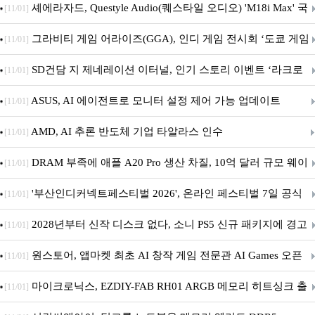
셰에라자드, Questyle Audio(퀘스타일 오디오) 'M18i Max' 국
[11/01]
내 정식 출시
그라비티 게임 어라이즈(GGA), 인디 게임 전시회 ‘도쿄 게임
[11/01]
던전 13’ 참가!
SD건담 지 제네레이션 이터널, 인기 스토리 이벤트 ‘라크로
[11/01]
아의 용사’ 재개최 및 풍성한 기념 이벤트 실시!
ASUS, AI 에이전트로 모니터 설정 제어 가능 업데이트
[11/01]
AMD, AI 추론 반도체 기업 타알라스 인수
[11/01]
DRAM 부족에 애플 A20 Pro 생산 차질, 10억 달러 규모 웨이
[11/01]
퍼 대기
'부산인디커넥트페스티벌 2026', 온라인 페스티벌 7일 공식
[11/01]
개막... 22일간 진행
2028년부터 신작 디스크 없다, 소니 PS5 신규 패키지에 경고
[11/01]
문 추가
원스토어, 앱마켓 최초 AI 창작 게임 전문관 AI Games 오픈
[11/01]
마이크로닉스, EZDIY-FAB RH01 ARGB 메모리 히트싱크 출
[11/01]