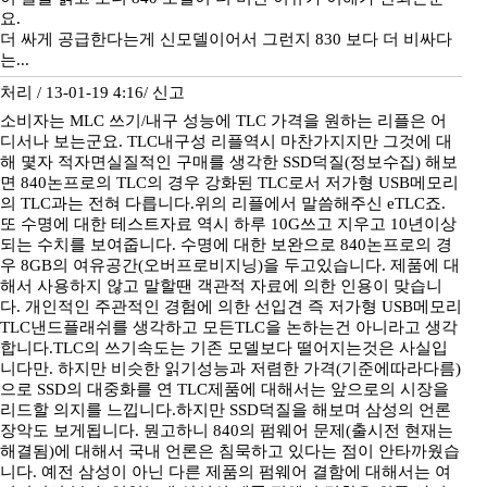
요.
더 싸게 공급한다는게 신모델이어서 그런지 830 보다 더 비싸다
는...
처리 / 13-01-19 4:16/
신고
소비자는 MLC 쓰기/내구 성능에 TLC 가격을 원하는 리플은 어
디서나 보는군요. TLC내구성 리플역시 마찬가지지만 그것에 대
해 몇자 적자면실질적인 구매를 생각한 SSD덕질(정보수집) 해보
면 840논프로의 TLC의 경우 강화된 TLC로서 저가형 USB메모리
의 TLC과는 전혀 다릅니다.위의 리플에서 말씀해주신 eTLC죠.
또 수명에 대한 테스트자료 역시 하루 10G쓰고 지우고 10년이상
되는 수치를 보여줍니다. 수명에 대한 보완으로 840논프로의 경
우 8GB의 여유공간(오버프로비지닝)을 두고있습니다. 제품에 대
해서 사용하지 않고 말할땐 객관적 자료에 의한 인용이 맞습니
다. 개인적인 주관적인 경험에 의한 선입견 즉 저가형 USB메모리
TLC낸드플래쉬를 생각하고 모든TLC을 논하는건 아니라고 생각
합니다.TLC의 쓰기속도는 기존 모델보다 떨어지는것은 사실입
니다만. 하지만 비슷한 읽기성능과 저렴한 가격(기준에따라다름)
으로 SSD의 대중화를 연 TLC제품에 대해서는 앞으로의 시장을
리드할 의지를 느낍니다.하지만 SSD덕질을 해보며 삼성의 언론
장악도 보게됩니다. 뭔고하니 840의 펌웨어 문제(출시전 현재는
해결됨)에 대해서 국내 언론은 침묵하고 있다는 점이 안타까웠습
니다. 예전 삼성이 아닌 다른 제품의 펌웨어 결함에 대해서는 여