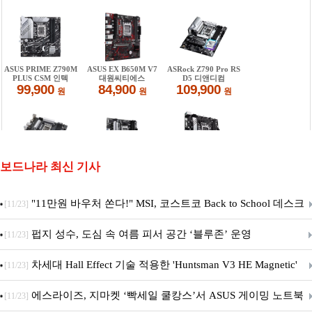
보드나라 최신 기사
"11만원 바우처 쏜다!" MSI, 코스트코 Back to School 데스크
[11/23]
탑 프로모션 진행
펍지 성수, 도심 속 여름 피서 공간 ‘블루존’ 운영
[11/23]
차세대 Hall Effect 기술 적용한 'Huntsman V3 HE Magnetic'
[11/23]
시리즈 출시
에스라이즈, 지마켓 ‘빡세일 쿨캉스’서 ASUS 게이밍 노트북
[11/23]