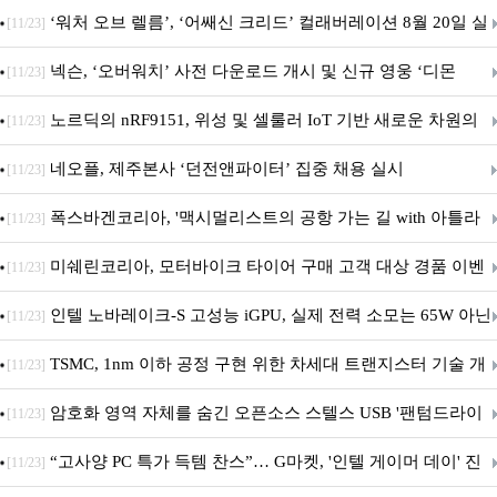
특별 프로모션 진행
‘워처 오브 렐름’, ‘어쌔신 크리드’ 컬래버레이션 8월 20일 실
[11/23]
시
넥슨, ‘오버워치’ 사전 다운로드 개시 및 신규 영웅 ‘디몬
[11/23]
(D.Mon)’ 공개!
노르딕의 nRF9151, 위성 및 셀룰러 IoT 기반 새로운 차원의
[11/23]
커넥티드 기기 개발 지원
네오플, 제주본사 ‘던전앤파이터’ 집중 채용 실시
[11/23]
폭스바겐코리아, '맥시멀리스트의 공항 가는 길 with 아틀라
[11/23]
스' 이벤트 실시
미쉐린코리아, 모터바이크 타이어 구매 고객 대상 경품 이벤
[11/23]
트 진행
인텔 노바레이크-S 고성능 iGPU, 실제 전력 소모는 65W 아닌
[11/23]
40W?
TSMC, 1nm 이하 공정 구현 위한 차세대 트랜지스터 기술 개
[11/23]
발
암호화 영역 자체를 숨긴 오픈소스 스텔스 USB '팬텀드라이
[11/23]
브' 공개
“고사양 PC 특가 득템 찬스”… G마켓, '인텔 게이머 데이' 진
[11/23]