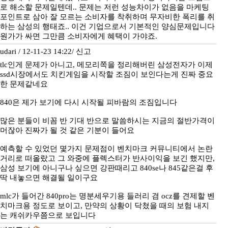
로 해소할 문제일텐데.. 문제는 저런 성능차이가 없음을 마케팅
포인트로 삼아 잘 모르는 소비자를 착취하며 무자비한 폭리를 취
하는 삼성의 행태죠.. 이건 기업으로서 기본적인 양심문제입니다
원가가 싸면 그만큼 소비자에게 혜택이 가야죠.
udari / 12-11-23 14:22/
신고
tlc인게 문제가 아니고, 메모리쪽을 정리해버린 삼성전자가 이제
ssd시장에서도 치킨게임을 시작할 조짐이 보인다는게 진짜 중요
한 문제같네요
840은 제가 보기에 다시 시작될 피바람의 조짐입니다
많은 분들이 비꼼 반 기대 반으로 말씀하시는 지금의 절반가격이
머잖아 진짜가 될 것 같은 기분이 들어요
예측할 수 있었던 몇가지 문제점이 벤치마크 커뮤니티에서 논란
거리로 떠올랐고 그 와중에 플렉스터가 반사이익을 보긴 했지만,
삼성 보기에 아니구나 싶으면 강판때리고 840se나 845같은걸 후
딱 내놓으면 해결될 일이구요
mlc가 들어간 840pro는 명분세우기용 들러리 겸 ocz를 견제할 벤
치마크용 정도로 보이고, 만약의 상황이 닥쳤을 때의 보험 내지
는 캐쉬카우쯤으로 보입니다