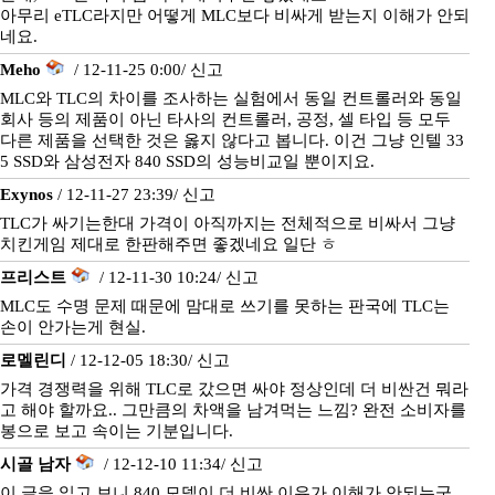
아무리 eTLC라지만 어떻게 MLC보다 비싸게 받는지 이해가 안되
네요.
Meho
/ 12-11-25 0:00/
신고
MLC와 TLC의 차이를 조사하는 실험에서 동일 컨트롤러와 동일
회사 등의 제품이 아닌 타사의 컨트롤러, 공정, 셀 타입 등 모두
다른 제품을 선택한 것은 옳지 않다고 봅니다. 이건 그냥 인텔 33
5 SSD와 삼성전자 840 SSD의 성능비교일 뿐이지요.
Exynos
/ 12-11-27 23:39/
신고
TLC가 싸기는한대 가격이 아직까지는 전체적으로 비싸서 그냥
치킨게임 제대로 한판해주면 좋겠네요 일단 ㅎ
프리스트
/ 12-11-30 10:24/
신고
MLC도 수명 문제 때문에 맘대로 쓰기를 못하는 판국에 TLC는
손이 안가는게 현실.
로멜린디
/ 12-12-05 18:30/
신고
가격 경쟁력을 위해 TLC로 갔으면 싸야 정상인데 더 비싼건 뭐라
고 해야 할까요.. 그만큼의 차액을 남겨먹는 느낌? 완전 소비자를
봉으로 보고 속이는 기분입니다.
시골 남자
/ 12-12-10 11:34/
신고
이 글을 읽고 보니 840 모델이 더 비싼 이유가 이해가 안되는군