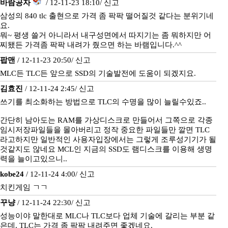
바람공자
/ 12-11-23 18:10/
신고
삼성의 840 tlc 출현으로 가격 좀 팍팍 떨어질것 같다는 분위기네
요.
뭐~ 평생 쓸거 아니라서 내구성면에서 따지기는 좀 뭐하지만 어
찌됐든 가격좀 팍팍 내려가 줬으면 하는 바램입니다.^^
팝맨
/ 12-11-23 20:50/
신고
MLC든 TLC든 앞으로 SSD의 기술발전에 도움이 되겠지요.
김효진
/ 12-11-24 2:45/
신고
쓰기를 최소화하는 방법으로 TLC의 수명을 많이 늘릴수있죠..
간단히 남아도는 RAM를 가상디스크로 만들어서 그쪽으로 각종
임시저장파일들을 몰아버리고 정작 중요한 파일들만 깔면 TLC
라고하지만 일반적인 사용자입장에서는 그렇게 조루성기기가 될
것같지도 않네요 MCL인 지금의 SSD도 램디스크를 이용해 생명
력을 늘이고있으니..
kobe24
/ 12-11-24 4:00/
신고
치킨게임 ㄱㄱ
꾸냥
/ 12-11-24 22:30/
신고
성능이야 말한대로 MLC나 TLC보다 업체 기술에 갈리는 부분 같
은데, TLC는 가격 좀 팍팍 내려주면 좋겠네요.